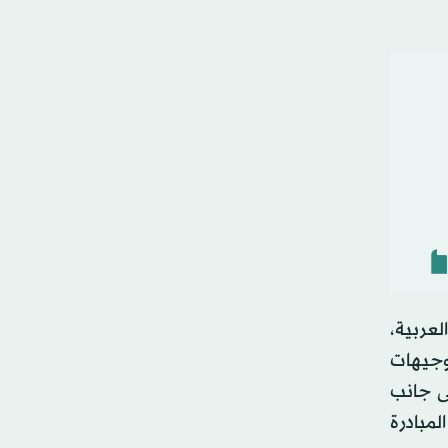
لعربية،
توجيهات
ى جانب
مبادرة