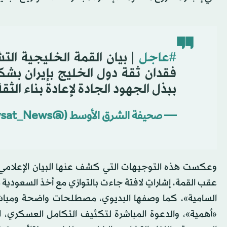
#عاجل
| بيان القمة الخليجية التشا
فقدان ثقة دول الخليج بإيران بشك
ببذل الجهود الجادة لإعادة بناء الثقة
— صحيفة الشرق الأوسط (@aawsat_News)
وعكست هذه التوجيهات التي كشف عنها البيان الإعلامي لج
عقب القمة، إشاراتٍ لافتة جاءت بالتوازي مع أخذ السعودية 
السامية»، كما وصفها البديوي، مصطلحات واضحة ومباشر
«أهمية»، والدعوة المباشرة لتكثيف التكامل العسكري، ا