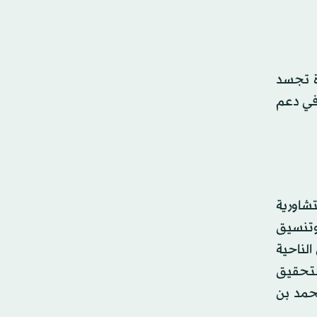
ة تجسد
 في دعم
تشاورية
 وتنسيق
لناحية
 لتحقيق
محمد بن