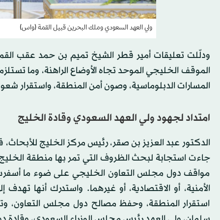
ولي العهد السعودي وملك البحرين قبيل القمة (واس)
ودلّلت تعليقات أمير قطر الشيخ تميم بن حمد عقب القمة
الموقف الخليجي الموحد تجاه الأوضاع الراهنة، وما تستلزمه
المسارات الدبلوماسية، وصون أمن المنطقة، واستقرار شعوبه
امتداد لجهود ولي العهد السعودي وقادة الخليج
الدكتور عبد العزيز بن صقر، رئيس مركز الخليج للأبحاث، ق
جاءت استجابة لبحث الظروف التي تمر بها منطقة الخليج العر
مواقف دول مجلس التعاون الخليجي على ضوء ما أسفرت عنه
الأمنية، أو الاقتصادية، أو غيرهما. واستدرك أنها تهدف إ
استقرار المنطقة، وحفظ مصالح دول مجلس التعاون، وتعزيز
سلمان، ولي العهد رئيس مجلس الوزراء السعودي، وقادة د