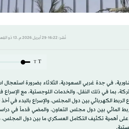
نُشر: 16:22-29 أبريل 2026 م ـ 13 ذو القِعدة 1447 هـ
T
T
ورية، في جدة غربي السعودية، الثلاثاء بضرورة استعجال ا
ة، بما في ذلك النقل، والخدمات اللوجستية، مع الإسراع ف
لربط الكهربائي بين دول المجلس، والإسراع بالبدء في أخذ
ربط المائي بين دول مجلس التعاون، والمضي قدماً في دراس
 على أهمية تكثيف التكامل العسكري ما بين دول المجلس، وا
ستية.