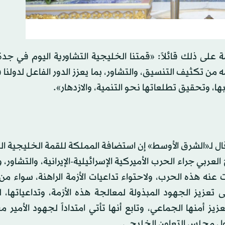
 على ذلك قائلاً: «قمتنا الخليجية التشاورية اليوم في جد
 من تكثيف التنسيق، والتشاور، بما يعزز الدور الفاعل لدولنا
ا، وتحقيق تطلعاتها نحو التنمية، والازدهار».
ال لـ«الشرق الأوسط» إن استضافة المملكة للقمة الخليجية ال
بي جراء الحرب الأميركية الإسرائيلية-الإيرانية، والتشاور،
 هذه الحرب، ولاحتواء تداعيات الأزمة الراهنة، سواء من ا
لى تعزيز الجهود المبذولة لمعالجة هذه الأزمة، وتداعياتها،
 أمنها الجماعي، وتابع أنها تأتي امتداداً لجهود الأمير 
ول مجلس التعاون الخليجي.