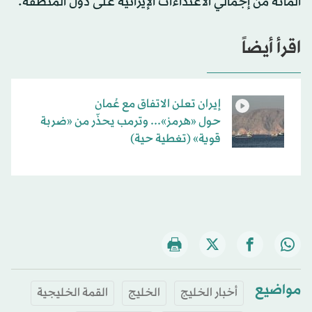
المائة من إجمالي الاعتداءات الإيرانية على دول المنطقة.
اقرأ أيضاً
إيران تعلن الاتفاق مع عُمان
حول «هرمز»... وترمب يحذّر من «ضربة
قوية» (تغطية حية)
مواضيع
أخبار الخليج
الخليج
القمة الخليجية