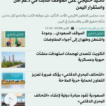
تأكيد خليجي على الموقف الثابت في دعم أمن
واستقرار اليمن
جدد مجلس التعاون الخليجي، الأحد، التأكيد على موقفه الثابت والداعم لكل ما من
شأنه تحقيق الأمن والاستقرار في اليمن.
«الشرق الأوسط» (الرياض)
الاثنين 03/08 - 17:42
الموقف السعودي... وعودة
تحليل إخباري
تحليل إخباري
واشنطن وطهران إلى أجواء المفاوضات
الكويت تتصدى لهجمات استهدفت منشآت
حيوية وعسكرية
«التحالف البحري الدفاعي» يؤكد ضرورة تعزيز
التعاون لحماية حرية الملاحة
السعودية تقود مبادرة دولية لإنشاء «التحالف
البحري الدفاعي»