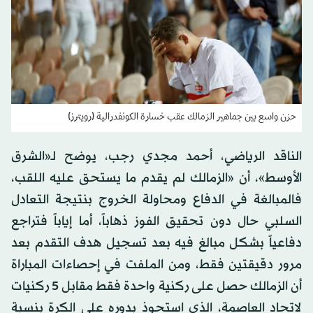
حزن واسع بين جماهير الزمالك عقب خسارة الكونفدرالية (رويترز)
الناقد الرياضي، أحمد مجدي رجب، يوضح لـ«الشرق
الأوسط»، أن «الزمالك لم يقدم ما يستحق عليه اللقب،
فالمبالغة في الدفاع ومحاولة الخروج بنتيجة التعادل
السلبي حال دون تحقيق الفوز ذهاباً، أما إياباً فتراجع
دفاعياً بشكل مبالغ فيه بعد تسجيل هدف التقدم بعد
مرور دقيقتين فقط، ومن الملفت في إحصاءات المباراة
أن الزمالك حصل على ركنية واحدة فقط مقابل 5 ركنيات
لاتحاد العاصمة، الذي استحوذ بدوره على الكرة بنسبة