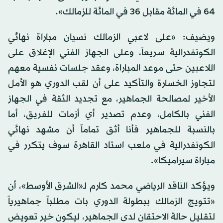
64 في المائة مقابل 36 في المائة للزمالك».
ويضيف: «على لاعبي الزمالك نسيان مباراة نهائي
الكونفدرالية سريعاً، وعلى الجهاز الفني الإغلاق على
اللاعبين حتى موعد المباراة، وعقد جلسات نفسية معهم
لتجاوز الخسارة والتأكيد على أن لقب الدوري هو الأمل
الأخير لمصالحة الجماهير، مع تجديد الثقة في الجهاز
الفني بالكامل، وعدم تصدير أي أزمات للفريق، أما
بالنسبة للجماهير فأنا أثق تماماً أن مشهد نهائي
الكونفدرالية في ملعب استاد القاهرة سوف يتكرر في
مباراة سيراميكا».
ويؤكد الناقد الرياضي محمد كارم لـ«الشرق الأوسط»، أن
«تتويج الزمالك ببطولة الدوري بات مطلباً جماهيرياً
لتقليل حالة الاحتقان لدى الجماهير، ليكون خير تعويض