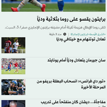
برايتون يقسو على روما بثلاثية وديّاً
تلقى روما الإيطالي هزيمة ثقيلة أمام مضيّفه برايتون الإنجليزي صفر/ 3، السبت.
«الشرق الأوسط» (برايتون (إنجلترا))
منذ 3 دقيقة
تعادل توتنهام مع خيتافي وديّا
سان جيرمان يتعادل وديّاً أمام يونايتد
«تور دي فرانس»: انسحاب البطلة بريفو من
المرحلة الأخيرة
مفاجأة... ديشان كان منفتحاً على تدريب