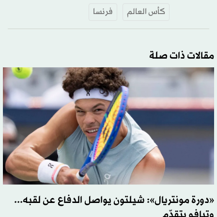
كأس العالم
فرنسا
مقالات ذات صلة
«دورة مونتريال»: شيلتون يواصل الدفاع عن لقبه...
وتيافو يتقدّم