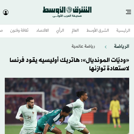
الرئيسية
الشرق الأوسط​
العالم
الرأي
الاقتصاد
ثقافة وفنون
صح
الرياضة
رياضة عالمية
«وديّات المونديال»: هاتريك أوليسيه يقود فرنسا
لاستعادة توازنها