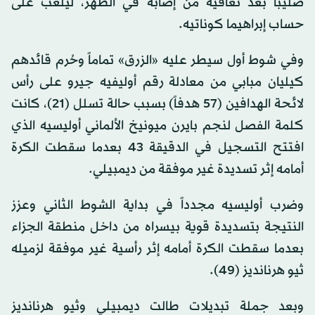
صليبا بعد تعافيه من إصابة في الظهر، ليلعب على
حساب إبراهيما كوناتيه.
وفي شوط أول سيطر عليه «الزرق» تماماً وحُرم قائدهم
كيليان مبابي من معادلة رقم أوليفيه جيرو على رأس
لائحة الهدافين (57 هدفاً) بسبب حالة تسلل (21)، كانت
كلمة الفصل لنجم بايرن ميونيخ الألماني أوليسيه الذي
افتتح التسجيل في الدقيقة 43 بعدما سقطت الكرة
أمامه إثر تسديدة غير موفقة من ديمبيلي.
وضرب أوليسيه مجدداً في بداية الشوط الثاني وعزز
النتيجة بتسديدة قوية بيسراه من داخل منطقة الجزاء
بعدما سقطت الكرة أمامه إثر رأسية غير موفقة لزميله
ثيو هرنانديز (49).
وبعد جملة تبديلات طالت ديمبيلي وثيو هرنانديز