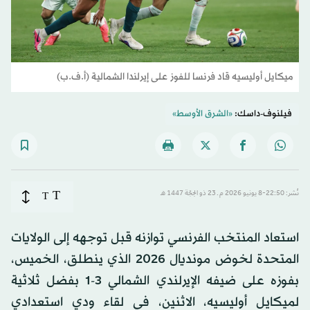
ميكايل أوليسيه قاد فرنسا للفوز على إيرلندا الشمالية (أ.ف.ب)
فيلنوف-داسك:
«الشرق الأوسط»
T
نُشر: 22:50-8 يونيو 2026 م ـ 23 ذو الحِجّة 1447 هـ
T
استعاد المنتخب الفرنسي توازنه قبل توجهه إلى الولايات
المتحدة لخوض مونديال 2026 الذي ينطلق، الخميس،
بفوزه على ضيفه الإيرلندي الشمالي 3-1 بفضل ثلاثية
لميكايل أوليسيه، الاثنين، في لقاء ودي استعدادي