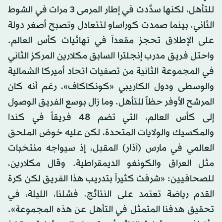
للتأهل، لكنها سدَّدت في إطار المرمى 3 مرات في الشوط
الثاني، بينما صمدت كوراساو لتتعادل وتصبح أصغر دولة
على الإطلاق تحجز مقعداً في نهائيات كأس العالم.
واحتل فريق مدرب إنجلترا السابق مكلارين المركز الثاني
في المجموعة الثانية من تصفيات اتحاد أميركا الشمالية
والوسطى ودول الكاريبي «كونكاكاف»، رغم أنه كان
المرشح الأوفر حظاً للتأهل. وما زال بوسع الفريق الوصول
إلى كأس العالم، التي تضم 48 فريقاً في كندا
والمكسيك والولايات المتحدة، لكن عليه خوض الملحق
العالمي في مارس (آذار) المقبل، إذ سيواجه منتخبات
مثل العراق والكونغو الديمقراطية. وقال مكلارين،
للصحافيين: «شرفت كثيراً بتدريب هذا الفريق لكن كرة
القدم رياضة تعتمد على النتائج. فشلنا، الليلة، في
تحقيق هدفنا المتمثل في التأهل عن هذه المجموعة».