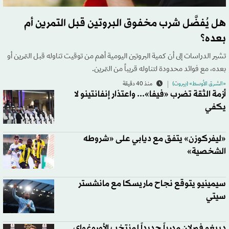
هل يُفضَّل شرب مخفوق البروتين قبل التمرين أم
بعده؟
تشير الدراسات إلى أن كمية البروتين اليومية أهم من توقيت تناوله قبل التمرين أو
بعده، مع فوائد محدودة لتناوله قريباً من التمرين.
«الشرق الأوسط» (بيروت)
منذ 40 دقيقة
أزمة الثقة تضرب «فيفا»... واعتذار إنفانتينو لا
يكفي
«ليفركوزن» يتفق مع ديابي على «شروطه
الشخصية»
سيمينيو يتوقع نجاح ماريسكا مع مانشستر
سيتي
دييغو فورلان مدرباً جديداً لمنتخب الأوروغواي