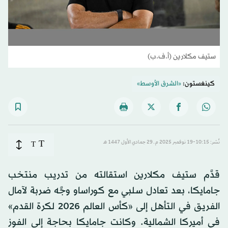
ستيف مكلارين (أ.ف.ب)
كينغستون:
«الشرق الأوسط»
T
نُشر: 10:15-19 نوفمبر 2025 م ـ 29 جمادي الأول 1447 هـ
T
قدَّم ستيف مكلارين استقالته من تدريب منتخب
جامايكا، بعد تعادل سلبي مع كوراساو وجَّه ضربة لآمال
الفريق في التأهل إلى «كأس العالم 2026 لكرة القدم»
في أميركا الشمالية. وكانت جامايكا بحاجة إلى الفوز