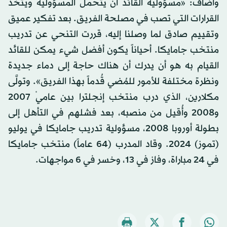
وأضاف: «مسؤولية القائد أن يتحمل المسؤولية ويتخذ
القرارات التي تصب في مصلحة الفريق. بعد تفكير عميق
وتقييم صادق لما وصلنا إليه، قررت التنحي عن تدريب
منتخب جامايكا. أحياناً يكون أفضل شيء يمكن للقائد
القيام به هو أن يدرك أن هناك حاجة إلى دماء جديدة
ونظرة مختلفة للأمور للمُضي قُدماً بهذا الفريق». وتولَّى
مكلارين، الذي درب منتخب إنجلترا بين عاميْ 2007
و2008 وأُقيل من منصبه، بعد فشلهم في التأهل إلى
بطولة أوروبا 2008، مسؤولية تدريب جامايكا في يوليو
(تموز) 2024. وقاد المدرب (64 عاماً) منتخب جامايكا
في 24 مباراة، وفاز في 13، وخسر في 6 مواجهات.