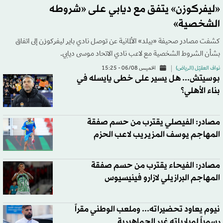
«ليفركوزن» يتفق مع ديابي على «شروطه
الشخصية»
كشفت مصادر صحيفة «بيلد» الألمانية عن توصل نادي باير ليفركوزن إلى اتفاق
بشأن الشروط الشخصية مع لاعب نادي الاتحاد موسى ديابي.
نواف العقيّل (الرياض)
الخميس 06/08 - 15:25
بوسيتش... هل يسير على خطى يايسله في
بناء الأهلي؟
مصادر: الفيصلي يقترب من حسم صفقة
المهاجم يوسف المزيريب لاعب الحزم
مصادر: الفيحاء يقترب من حسم صفقة
المهاجم البرازيلي لازارو فينيسيوس
نيوم يعاود تحضيراته... وملعب الوطني مقراً
رسمياً لمبارياته غير الجماهيرية