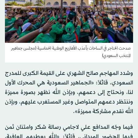
صدحت الحناجر في الساحات بأعذب الأهازيج الوطنية الحماسية (مجلس جماهير
المنتخب السعودي)
وشدد المهاجم صالح الشهري على القيمة الكبرى للمدرج
السعودي، قائلاً: «الجماهير السعودية هي المحرك الأول
لنا، ونحتاج إلى دعمهم، وبإذن الله نظهر بصورة مميزة
وننتظر دعمهم المتواصل وغير المستغرب عليهم، وبإذن
الله نقدم مشاركة مميزة».
فيما وجّه المدافع علي لاجامي رسالة شكر وامتنان ثمن
فيها الحضور الميداني، قائلاً: «الله يعطيهم العافية،