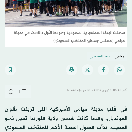
سجلت البعثة الجماهيرية السعودية وجودها الأول واللافت في مدينة
ميامي (مجلس جماهير المنتخب السعودي)
ميامي :
سعد السبيعي
T
نُشر: 06:46-13 يونيو 2026 م ـ 28 ذو الحِجّة 1447 هـ
T
في قلب مدينة ميامي الأميركية التي تزينت بألوان
المونديال، وفيما كانت شمس ولاية فلوريدا تميل نحو
المغيب، بدأت فصول القصة الأهم للمنتخب السعودي