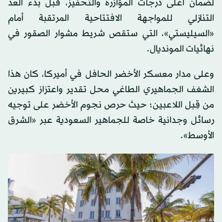
لضمان أعلى درجات المؤازرة والتحفيز، قبل بدء العد
التنازلي للمواجهة الافتتاحية المرتقبة أمام
«السيليستي»، التي ستقص شريط مشوار الصقور في
نهائيات المونديال.
وعلى مدار معسكر الأخضر الحافل في أميركا، كان هذا
الشغف الجماهيري الطاغي محل تقدير واعتزاز كبيرين
من قِبل اللاعبين؛ حيث حرص نجوم الأخضر على توجيه
رسائل وجدانية خاصة للجماهير السعودية عبر «الشرق
الأوسط».