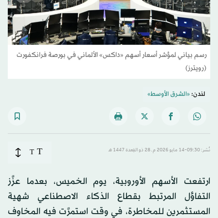
رسم بياني لمؤشر أسعار أسهم «داكس» الألماني في بورصة فرانكفورت
(رويترز)
لندن:
«الشرق الأوسط»
T
نُشر: 09:30-14 مايو 2026 م ـ 28 ذو القِعدة 1447 هـ
T
ارتفعت الأسهم الأوروبية، يوم الخميس، بعدما عزَّز
التفاؤل المرتبط بقطاع الذكاء الاصطناعي شهية
المستثمرين للمخاطرة، في وقت استمرَّت فيه المخاوف