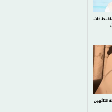
لة بطاقات
 التائهين