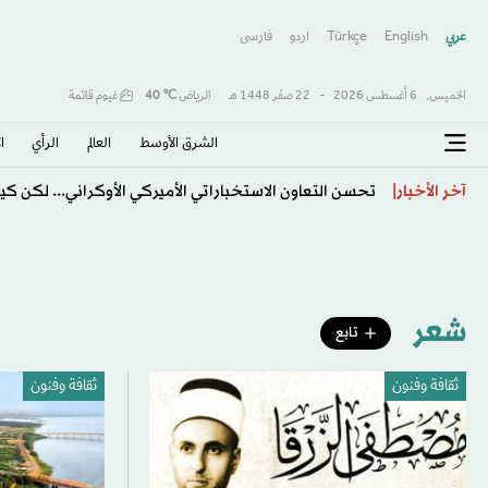
عربي
English
Türkçe
اردو
فارسى
الخميس,
6 أغسطس 2026
-
22 صفَر 1448 هـ
الرياض
℃
40
غيوم قاتمة
الشرق الأوسط​
العالم
الرأي
ا
توافق مصري - بحريني على تجنب التصعيد وتسوية أزمات ا
آخر الأخبار
شعر
تابع
ثقافة وفنون
ثقافة وفنون