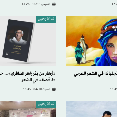
الخميس 13/11 - 14:25
ثقافة وفنون
جلياته في الشعر العربي
«أزهار من بئر زاهر الغافري»... ح
«ناقصة» في الشعر
السبت 04/10 - 18:45
ثقافة وفنون