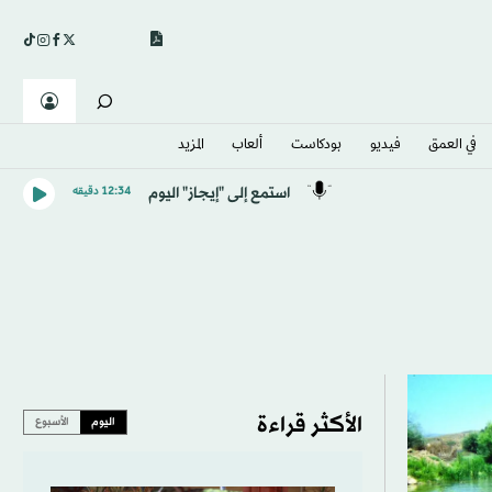
في العمق
فيديو
بودكاست
ألعاب
المزيد
استمع إلى "إيجاز" اليوم
12:34 دقيقه
الأكثر قراءة
اليوم
الأسبوع