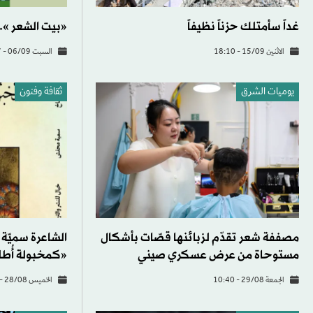
غداً سأمتلك حزناً نظيفاً
«بيت الشعر ».
الاثنين 15/09 - 18:10
السبت 06/09 - 18:47
يوميات الشرق
ثقافة وفنون
مصففة شعر تقدّم لزبائنها قصّات بأشكال
الشاعرة سميّة
مستوحاة من عرض عسكري صيني
«كمخبولة أُط
الجمعة 29/08 - 10:40
الخميس 28/08 - 16:39