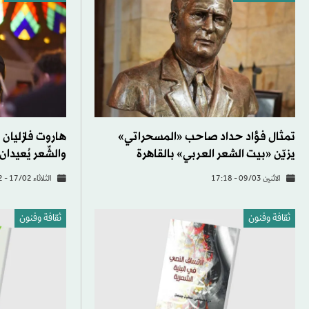
تمثال فؤاد حداد صاحب «المسحراتي»
هاروت فازليان
يزيّن «بيت الشعر العربي» بالقاهرة
والشِّعر يُعيدا
الاثنين 09/03 - 17:18
الثلاثاء 17/02 - 15:22
ثقافة وفنون
ثقافة وفنون