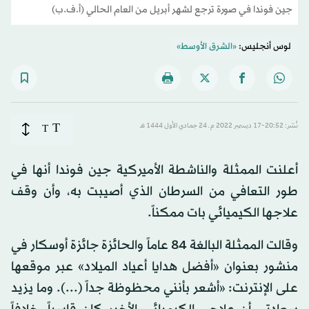
جين فوندا في صورة ترجع لشهر أبريل من العام الحالي (أ.ف.ب)
لوس أنجليس:
«الشرق الأوسط»
T
نُشر: 20:52-17 ديسمبر 2022 م ـ 24 جمادي الأول 1444 هـ
T
أعلنت الممثلة والناشطة الأميركية جين فوندا أنها في
طور التعافي من السرطان الذي أصيبت به، وأن وقف
علاجها الكيميائي بات ممكناً.
وقالت الممثلة البالغة 84 عاماً والحائزة جائزة أوسكار في
منشور بعنوان «أفضل هدايا أعياد الميلاد» عبر موقعها
على الإنترنت: «أشعر بأنني محظوظة جداً (...). وما يزيد