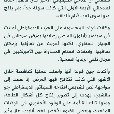
سعادتي أن علاجي الكيميائي الأخير كان قاسياً، خلافاً
لعلاجاتي الأربعة الأولى التي كانت سهلة جداً، ولم ينتج
عنها سوى تعب لأيام قليلة».
وكانت فوندا المحسوبة على الحزب الديمقراطي أعلنت
في سبتمبر (أيلول) الماضي إصابتها بمرض سرطاني في
الجهاز اللمفاوي، لكنها أعربت عن تفاؤلها بإمكان
تعافيها، وانتقدت انعدام المساواة بين الأميركيين في
مجال تلقي الرعاية الصحية.
وأكدت جين فوندا أنها واصلت عملها كناشطة خلال
الأشهر التي كانت تكافح فيها المرض، إذ سعت إلى
مواجهة نص تشريعي اقترحه السيناتور الديمقراطي جو
مانشين، يهدف إلى تطوير إنتاج كل أشكال الطاقة،
ومنها تلك القائمة على الوقود الأحفوري في الولايات
المتحدة، ويعطي الضوء الأخضر لخط أنابيب غاز مثير