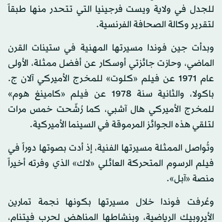
للجدل في ولاية ويست فرجينيا التي تتحدر منها طبقاً
لتقرير وكالة الصحافة الفرنسية.
وبدأت جين فوندا مسيرتها المهنية في ستينات القرن
الماضي، وحازت جائزتي أوسكار عن أفضل ممثلة، الأولى
عام 1971 عن فيلم «كلوت» للمخرج الأميركي آلان ج.
باكولا، والثانية سنة 1978 عن فيلم «كامينغ هوم»
للمخرج الأميركي هال آشبي، كما رُشّحت خمس مرات
لتلقي هذه الجوائز المرموقة في السينما الأميركية.
وتُواصل الممثلة مسيرتها الفنية، إذ أدت بصوتها دوراً في
فيلم الرسوم المتحركة العائلي «لاك» الذي وفرته أخيراً
منصة «آبل».
وعُرفت فوندا خلال مسيرتها بكونها نجمة تمارين
الأيروبيك الرياضية، وبنشاطها المناهض لحرب فيتنام،