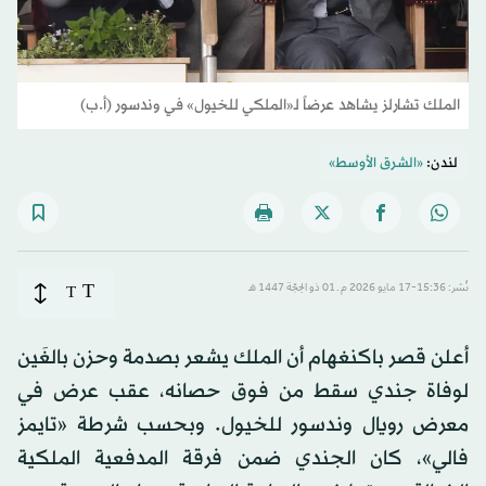
الملك تشارلز يشاهد عرضاً لـ«الملكي للخيول» في وندسور (أ.ب)
لندن:
«الشرق الأوسط»
T
نُشر: 15:36-17 مايو 2026 م ـ 01 ذو الحِجّة 1447 هـ
T
أعلن قصر باكنغهام أن الملك يشعر بصدمة وحزن بالغَين
لوفاة جندي سقط من فوق حصانه، عقب عرض في
معرض رويال وندسور للخيول. وبحسب شرطة «تايمز
فالي»، كان الجندي ضمن فرقة المدفعية الملكية