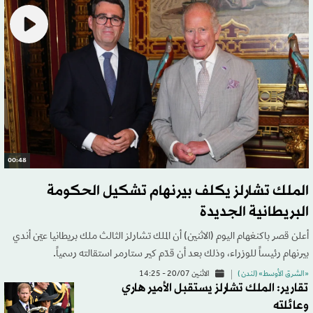
00:48
الملك تشارلز يكلف بيرنهام تشكيل الحكومة
البريطانية الجديدة
أعلن قصر باكنغهام اليوم (الاثنين) أن الملك تشارلز الثالث ملك بريطانيا عيّن أندي
بيرنهام رئيساً للوزراء، وذلك بعد أن قدّم كير ستارمر استقالته رسمياً.
«الشرق الأوسط» (لندن )
الاثنين 20/07 - 14:25
تقارير: الملك تشارلز يستقبل الأمير هاري
وعائلته