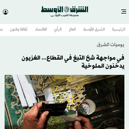
الرئيسية
الشرق الأوسط​
العالم
الرأي
الاقتصاد
ثقافة وفنون
صح
يوميات الشرق
في مواجهة شحّ التبغ في القطاع... الغزيون
يدخنون الملوخية