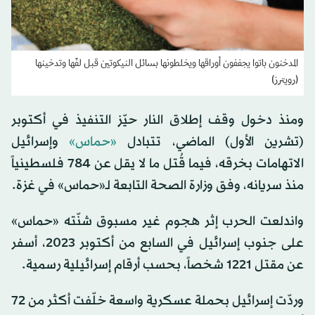
المدخنون باتوا يجففون أوراقها ويخلطونها بسائل النيكوتين قبل لفّها وتدخينها
(رويترز)
ومنذ دخول وقف إطلاق النار حيّز التنفيذ في أكتوبر
(تشرين الأول) الماضي، تتبادل
«حماس»
وإسرائيل
الاتهامات بخرقه، فيما قُتل ما لا يقل عن 784 فلسطينياً
منذ سريانه، وفق وزارة الصحة التابعة لـ«حماس» في غزة.
واندلعت الحرب إثر هجوم غير مسبوق شنّته «حماس»
على جنوب إسرائيل في السابع من أكتوبر 2023، أسفر
عن مقتل 1221 شخصاً، بحسب أرقام إسرائيلية رسمية.
وردّت إسرائيل بحملة عسكرية واسعة خلّفت أكثر من 72