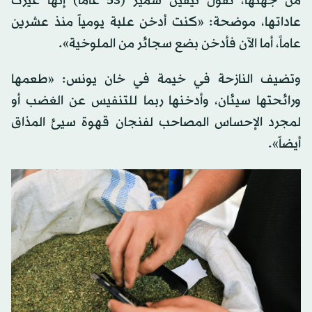
من جهتها، تقول نيفين سمير (53 عاماً) إنها غيّرت
عاداتها، موضحة: «كنت أدخن علبة يومياً منذ عشرين
عاماً، أما الآن فأدخن بضع سجائر من الملوخية».
وتضيف النازحة في خيمة في خان يونس: «طعمها
ورائحتها سيئان، وأدخنها ربما للتنفيس عن الغضب أو
لمجرد الإحساس المصاحب لفنجان قهوة سيئ المذاق
أيضاً».