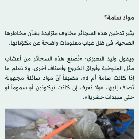
مواد سامة؟
يثير تدخين هذه السجائر مخاوف متزايدة بشأن مخاطرها
الصحية، في ظل غياب معلومات واضحة عن مكوّناتها.
ويقول وليد النعيزي: «تُصنع هذه السجائر من أعشاب
مثل الملوخية وأوراق الخروع وأصناف أخرى، ولا نعلم ما
إذا كانت سامة أم لا»، مضيفاً أنّ مواد سائلة مجهولة
تُضاف إليها، «ولا نعرف إن كانت نيكوتين أو سموماً أو
حتى مبيدات حشرية».