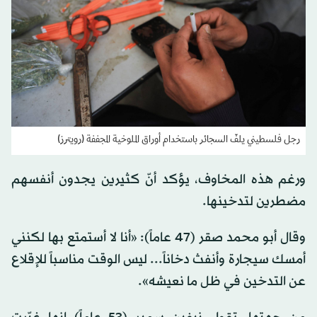
رجل فلسطيني يلفّ السجائر باستخدام أوراق الملوخية المجففة (رويترز)
ورغم هذه المخاوف، يؤكد أنّ كثيرين يجدون أنفسهم
مضطرين لتدخينها.
وقال أبو محمد صقر (47 عاماً): «أنا لا أستمتع بها لكنني
أمسك سيجارة وأنفث دخاناً... ليس الوقت مناسباً للإقلاع
عن التدخين في ظل ما نعيشه».