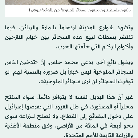
بائعون فلسطينيون يبيعون السجائر المصنوعة من الملوخية (رويترز)
وتشهد شوارع المدينة ازدحاماً بالمارة والزبائن، فيما
تنتشر بسطات لبيع هذه السجائر بين خيام النازحين
وأكوام الركام التي خلّفتها الحرب.
ويقول بائع آخر، يدعى محمد حلس، إنّ «تدخين الناس
لسجائر الملوخية ليس خياراً بل ضرورة بالنسبة لهم، لو
توفرت السجائر لن نرى سجائر الملوخية».
غير أنّ هذا البديل نفسه لا يتوافر دائماً، سواء المنتج
محلياً أو المستورد، في ظل القيود التي تفرضها إسرائيل
على دخول البضائع إلى القطاع. ولا تصلح للزراعة سوى
نحو أربعة في المائة من الأراضي، وفق منظمة الأغذية
والزراعة التابعة للأمم المتحدة.