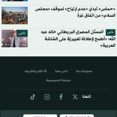
«حماس» تبدي «عدم ارتياح» لموقف «مجلس
السلام» من اتفاق غزة
الممثل المصري البريطاني خالد عبد
خاص
خاص
الله: «أطمح لإطلالة تغييريّة على الشاشة
العربية»
معلومات عنا
اعلن معنا
الأحكام والشروط
سياسة الخصوصية
تابعنا