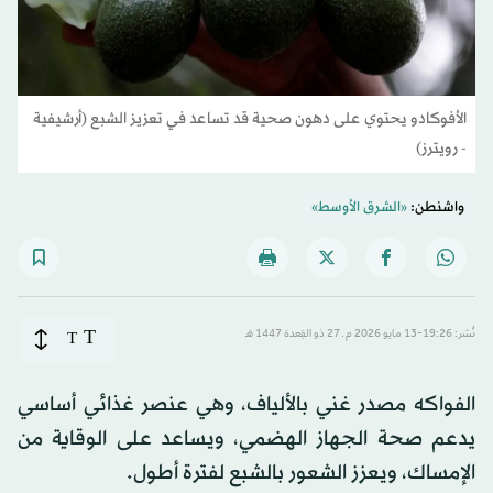
الأفوكادو يحتوي على دهون صحية قد تساعد في تعزيز الشبع (أرشيفية
- رويترز)
واشنطن:
«الشرق الأوسط»
T
نُشر: 19:26-13 مايو 2026 م ـ 27 ذو القِعدة 1447 هـ
T
الفواكه مصدر غني بالألياف، وهي عنصر غذائي أساسي
يدعم صحة الجهاز الهضمي، ويساعد على الوقاية من
الإمساك، ويعزز الشعور بالشبع لفترة أطول.