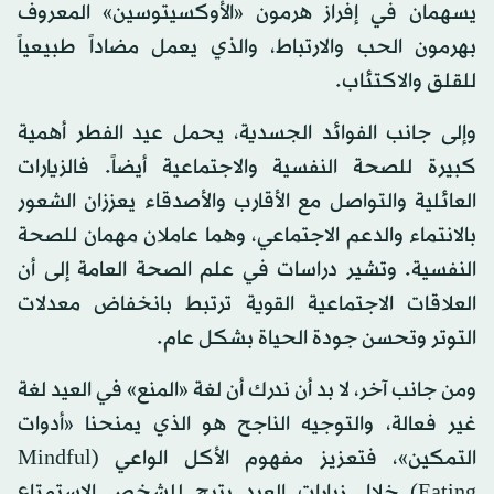
يسهمان في إفراز هرمون «الأوكسيتوسين» المعروف
بهرمون الحب والارتباط، والذي يعمل مضاداً طبيعياً
للقلق والاكتئاب.
وإلى جانب الفوائد الجسدية، يحمل عيد الفطر أهمية
كبيرة للصحة النفسية والاجتماعية أيضاً. فالزيارات
العائلية والتواصل مع الأقارب والأصدقاء يعززان الشعور
بالانتماء والدعم الاجتماعي، وهما عاملان مهمان للصحة
النفسية. وتشير دراسات في علم الصحة العامة إلى أن
العلاقات الاجتماعية القوية ترتبط بانخفاض معدلات
التوتر وتحسن جودة الحياة بشكل عام.
ومن جانب آخر، لا بد أن ندرك أن لغة «المنع» في العيد لغة
غير فعالة، والتوجيه الناجح هو الذي يمنحنا «أدوات
التمكين»، فتعزيز مفهوم الأكل الواعي (Mindful
Eating) خلال زيارات العيد يتيح للشخص الاستمتاع