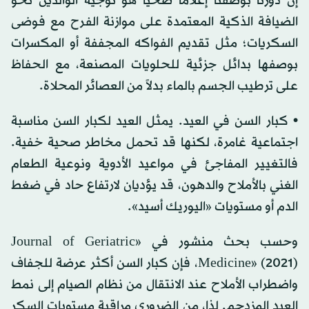
إن دورنا بوصفنا إعلاماً صحياً هو توجيه الوالدين نحو
الضيافة الذكية المعتمدة على موازنة الفرح مع فوضى
السكريات؛ مثل تقديم الفواكه المجففة أو المكسرات
بوصفها بدائل جزئية للحلويات المصنعة، مع الحفاظ
على ترطيب الجسم بالماء بدلاً من العصائر المحلاة.
• كبار السن في العيد. يمثل العيد لكبار السن مناسبة
اجتماعية غامرة، لكنها قد تحمل مخاطر صحية خفية.
فالتغيير المفاجئ في مواعيد الأدوية ونوعية الطعام
الغني بالأملاح والدهون، قد يؤديان لارتفاع حاد في ضغط
الدم أو مستويات «اليوريك أسيد».
وحسب بحث منشور في «Journal of Geriatric
Medicine» (2021)، فإن كبار السن أكثر عرضة للجفاف
واضطراب الأملاح عند الانتقال من نظام الصيام إلى نمط
العيد المزدحم. لذا، من الضروري مراقبة مستويات السكر