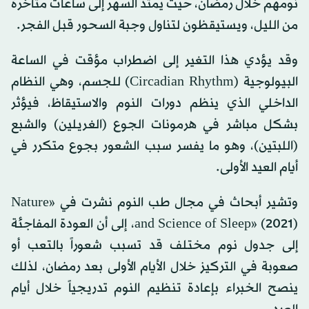
نومهم خلال رمضان، حيث يمتد السهر إلى ساعات متأخرة
من الليل، ويستيقظون لتناول وجبة السحور قبل الفجر.
وقد يؤدي هذا التغير إلى اضطراب مؤقت في الساعة
البيولوجية (Circadian Rhythm) للجسم، وهي النظام
الداخلي الذي ينظم دورات النوم والاستيقاظ، فيؤثر
بشكل مباشر في هرمونات الجوع (الغريلين) والشبع
(اللبتين)، وهو ما يفسر سبب الشعور بجوع متكرر في
أيام العيد الأولى.
وتشير أبحاث في مجال طب النوم نشرت في «Nature
and Science of Sleep» (2021)، إلى أن العودة المفاجئة
إلى جدول نوم مختلف قد تسبب شعوراً بالتعب أو
صعوبة في التركيز خلال الأيام الأولى بعد رمضان، لذلك
ينصح الخبراء بإعادة تنظيم النوم تدريجياً خلال أيام