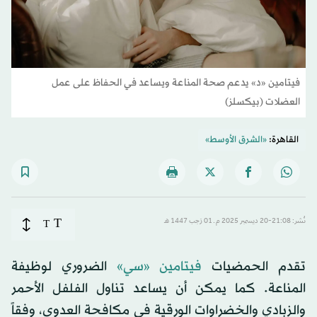
فيتامين «د» يدعم صحة المناعة ويساعد في الحفاظ على عمل
العضلات (بيكسلز)
القاهرة:
«الشرق الأوسط»
T
نُشر: 21:08-20 ديسمبر 2025 م ـ 01 رَجب 1447 هـ
T
تقدم الحمضيات
فيتامين «سي»
الضروري لوظيفة
المناعة. كما يمكن أن يساعد تناول الفلفل الأحمر
والزبادي والخضراوات الورقية في مكافحة العدوى، وفقاً