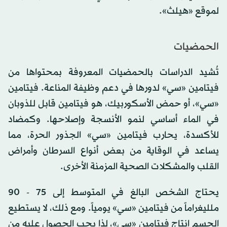
لموقع «هيلث».
الحمضيات
تُشيد الدراسات بالحمضيات المعروفة بمحتواها من
فيتامين «سي» لدورها في دعم وظيفة المناعة. فيتامين
«سي»، أو حمض الأسكوربيك، هو فيتامين قابل للذوبان
في الماء أساسي لنمو الأنسجة وإصلاحها. وكمضاد
للأكسدة، يحارب فيتامين «سي» الجذور الحرة، مما
يساعد في الوقاية من بعض أنواع السرطان وأمراض
القلب والمشكلات الصحية المزمنة الأخرى.
يحتاج الشخص البالغ في المتوسط إلى 75 - 90
ملليغراماً من فيتامين «سي» يومياً. ومع ذلك، لا يستطيع
الجسم إنتاج فيتامين «سي»، لذا يجب الحصول عليه من