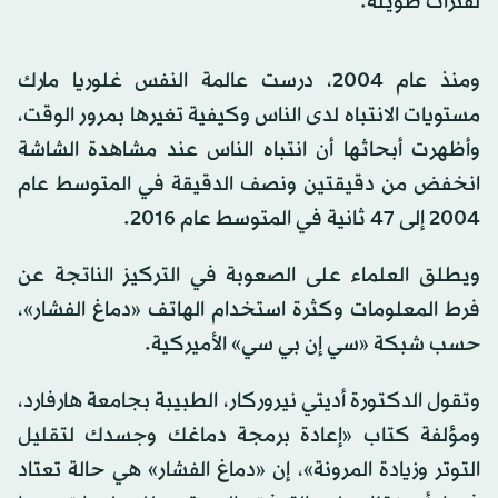
لفترات طويلة.
ومنذ عام 2004، درست عالمة النفس غلوريا مارك
مستويات الانتباه لدى الناس وكيفية تغيرها بمرور الوقت،
وأظهرت أبحاثها أن انتباه الناس عند مشاهدة الشاشة
انخفض من دقيقتين ونصف الدقيقة في المتوسط عام
2004 إلى 47 ثانية في المتوسط عام 2016.
ويطلق العلماء على الصعوبة في التركيز الناتجة عن
فرط المعلومات وكثرة استخدام الهاتف «دماغ الفشار»،
حسب شبكة «سي إن بي سي» الأميركية.
وتقول الدكتورة أديتي نيروركار، الطبيبة بجامعة هارفارد،
ومؤلفة كتاب «إعادة برمجة دماغك وجسدك لتقليل
التوتر وزيادة المرونة»، إن «دماغ الفشار» هي حالة تعتاد