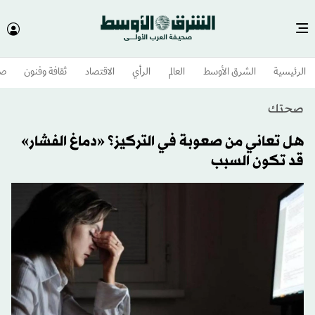
الرئيسية
الشرق الأوسط​
العالم
الرأي
الاقتصاد
ثقافة وفنون
صح
صحتك
هل تعاني من صعوبة في التركيز؟ «دماغ الفشار»
قد تكون السبب