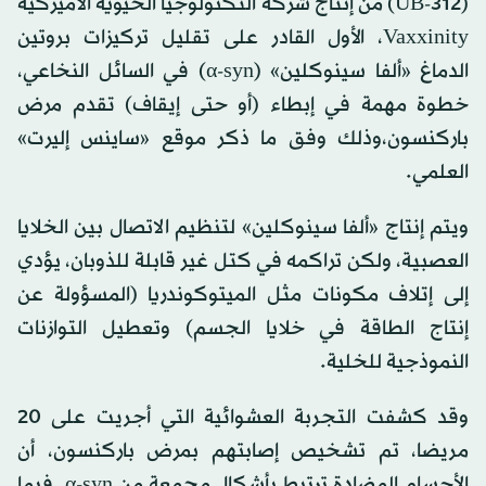
(UB-312) من إنتاج شركة التكنولوجيا الحيوية الأميركية
Vaxxinity، الأول القادر على تقليل تركيزات بروتين
الدماغ «ألفا سينوكلين» (α-syn) في السائل النخاعي،
خطوة مهمة في إبطاء (أو حتى إيقاف) تقدم مرض
باركنسون،وذلك وفق ما ذكر موقع «ساينس إليرت»
العلمي.
ويتم إنتاج «ألفا سينوكلين» لتنظيم الاتصال بين الخلايا
العصبية، ولكن تراكمه في كتل غير قابلة للذوبان، يؤدي
إلى إتلاف مكونات مثل الميتوكوندريا (المسؤولة عن
إنتاج الطاقة في خلايا الجسم) وتعطيل التوازنات
النموذجية للخلية.
وقد كشفت التجربة العشوائية التي أجريت على 20
مريضا، تم تشخيص إصابتهم بمرض باركنسون، أن
الأجسام المضادة ترتبط بأشكال مجمعة من α-syn. فيما