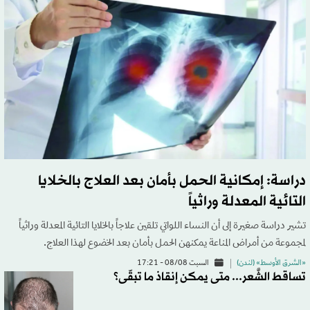
دراسة: إمكانية الحمل بأمان بعد العلاج بالخلايا
التائية المعدلة وراثياً
تشير دراسة ‌صغيرة إلى أن النساء اللواتي تلقين علاجاً بالخلايا التائية المعدلة وراثياً
لمجموعة من أمراض المناعة ​يمكنهن الحمل بأمان بعد الخضوع لهذا العلاج.
«الشرق الأوسط» (لندن)
السبت 08/08 - 17:21
تساقط الشَّعر... متى يمكن إنقاذ ما تبقّى؟