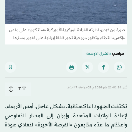
صورة من فيديو نشرته القيادة المركزية الأميركية «سنتكوم» على منص
«إكس» الثلاثاء وتظهر مروحية تجبر ناقلة إيرانية على تغيير مسارها
عواصم:
«الشرق الأوسط»
T
نُشر: 01:24-21 مايو 2026 م ـ 05 ذو الحِجّة 1447 هـ
T
تكثفت الجهود الباكستانية، بشكل عاجل، أمس الأربعاء،
لإعادة الولايات المتحدة وإيران إلى المسار التفاوضي
واغتنام ما عدّه متابعون «الفرصة الأخيرة» لتفادي عودة