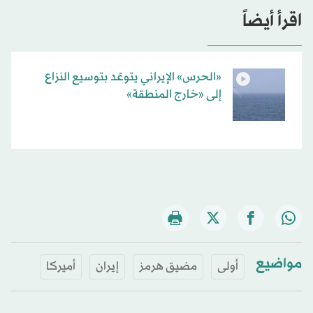
اقرأ أيضاً
«الحرس» الإيراني يتوعّد بتوسيع النزاع
إلى «خارج المنطقة»
مواضيع
أولى
مضيق هرمز
إيران
أميركا