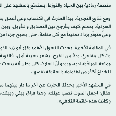
منطقة رمادية بين الحياد والتورّط، يستمتع بالمشهد على الر
ومع تتابع التجربة، يبدأ الحارث في اكتساب وعي أعمق بطبي
السردية. يتعلم كيف يتأرجح بين التصديق والتأويل، وبين الا
وعيٍّ متوتّر يزداد تعقيداً مع كل مقامة، حتى يصبح جزءاً من
في المقامة الأخيرة، يحدث التحول الأهم: يقرّر أبو زيد ال
بشكل مفاجئ. بدلاً من الفرح، يشعر بخيبة أمل. فالتوبة،
ومتعة المراقبة لديه، ويبدو أنّ الحارث كان يظن أنه يبحث ع
للخداع أكثر من اهتمامه بالحقيقة نفسها.
في المشهد الأخير يحدثنا الحارث عن آخر ما دار بينهما من
فقال: اجعل الموت نصب عينك، وهذا فراق بيني وبينك، فو
وكانت هذه خاتمة التلاقي».