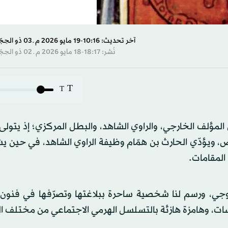
آخر تحديث: 10:16-19 مايو 2026 م ـ 03 ذو الحِجّة 1447 هـ
نُشر: 18:17-18 مايو 2026 م ـ 02 ذو الحِجّة 1447 هـ
T
T
المؤلف الخارجي، والراوي الشاهد، والبطل المركزي؛ إذ يتولى
446هـ/1054م - 516هـ/1122م) بناء النص، ويؤدّي الحارث بن همّام وظيفة الراوي الشاهد، في ح
المقامات.
اية عن أبي زيد السروجي، ورسم لنا شخصية ساحرة ببلاغتها وتصرّفها في فنو
ات، وهامزة هازئة بالتسلسل الهرمي الاجتماعي من مختلف ال