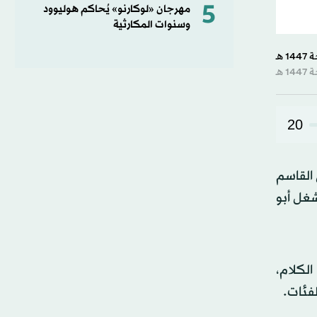
5
مهرجان «لوكارنو» يُحاكم هوليوود
وسنوات المكارثية
20
 القاسم
ين يشغل أبو
ن الكلام،
فئات.