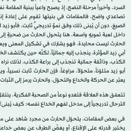
السرد، وأخيراً مرحلة النضج، إذ يصبح واعياً ببنية المقامة نف
تصاعدي واضح، فالمقامات في بنيتها تقوم على إعادة إنتا
الصيغ، دون أن يُبنى ذلك وفق نموٍّ تدريجيٍّ ثابت، فأبو زيد 
داخل لعبة تمويهٍ واسعة. هنا يتحول الحارث من ضحيةٍ إلى شا
الحارث ليست محايدة. فهو يشارك في تشكيل المعنى ويعي
أبي زيد المؤثرة، ينجذب إليه جماليّاً، لكنّه حين يكتشف ا
الكذب، وذائقة جمالية تنجذب إلى براعة الكذب، لذلك نراه أحيا
أبو زيد متلوّناً، متحوّلاً، مراوغاً، فإن الحارث ثابت نسبياً،
يعبّر عن الحركة والخداع والتحوّل، والحارث يرمز إلى الثبات 
تتعمّق هذه العلاقة فتغدو نوعاً من الصحبة الفكرية. ينتقل
الترحال تدريجياً إلى مدخل لفهم الخداع نفسه: كيف يُبنى؟ 
في بعض المقامات، يتحوّل الحارث من مجرد شاهد على ما يجري إ
يختبر قدرته على الإقناع، أو يغضّ الطرف عن بعض خداعه.