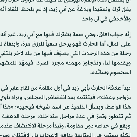
يقلّ ثراءً وتعقيداً وبلاغةً عن أبي زيد، إذ لم يلحظ النّق
والأخلاقي في آن واحد.
إنّه جوّاب آفاق، وهي صفة يشترك فيها مع أبي زيد، غير أن
على المال، أما الحارث فهو يرحل سعياً للرزق مرة، وابتغاءً 
رحلة من هذه الرحلات التي يطوّف فيها من بلد لآخر يلت
ويقدمها لنا، وتتجاوز مهمته مجرد السرد، فيمهّد للمشه
المحموم وسائده.
تبدأ علاقة الحارث بأبي زيد في أول مقامة من لقاءٍ عابرٍ 
بزواجر وعظه»، فيتتبّعه بعد انفضاض المجلس، ويراه يأوي 
هذا الواعظ، ويسأل التلميذ عن اسم شيخه فيجيبه: «هذا أبو 
ثم تتطور وتمرّ في عدة مراحل متداخلة: مرحلة الدهشة وال
ويقع في خداعه دون مقاومة، وتبدأ مرحلة الاكتشاف عندما ي
لكنّه يستمر في المتابعة بدافع الإعجاب بل الافتتان، ومرح