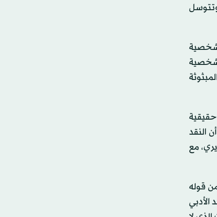
 وتتوسل
ي شخصية
 شخصية
لمبثوثة
حقيقية
 النقد
يري، مع
من قوله
 الأدبي
الذي لا