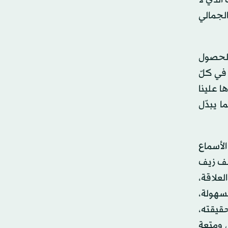
الجمالي
والحصول
 في كلّ
 علينا
 يبدّل
الأسماع
تشف زيف
لعلاقة،
بسهولة،
حقيقته،
ي ومتعة