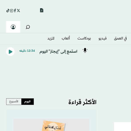
في العمق
فيديو
بودكاست
ألعاب
المزيد
استمع إلى "إيجاز" اليوم
12:34 دقيقه
الأكثر قراءة
اليوم
الأسبوع