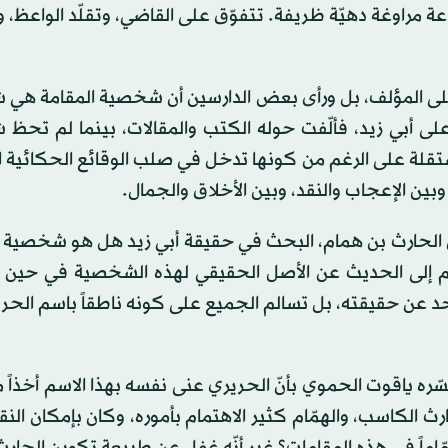
ادعة مراوغة دهيّة ظريفة. تتفوّق على القاضي، وتقلّد الواعظ،
ي على المؤلف، بل ورأى بعض الدارسين أن شخصية المقامة ه
ى أبي زيد، فألّفت حوله الكتب والمقالات، بينما لم تحظ
مستقلة على الرغم من كونها تدخل في صلب الوقائع الحكائية ا
وبين الإعجاب والنقد، وبين الأخلاق والجمال.
ون الحارث بن همام، البحث في حقيقة أبي زيد هل هو شخصية 
م إلى الحديث عن الأصل الحقيقي لهذه الشخصية في حين أن
حد عن حقيقته، بل تسالم الجميع على كونه ناطقاً باسم الحر
ره ياقوت الحموي بأنّ الحريري عنى نفسه بهذا الاسم أخذاً 
لكاسب، والهمّام كثير الاهتمام بأموره، وكان بإمكان النقد
مّاماً في هذه المقامات؟ غير أنّه غفل عن طبيعة تكوين الحارث 