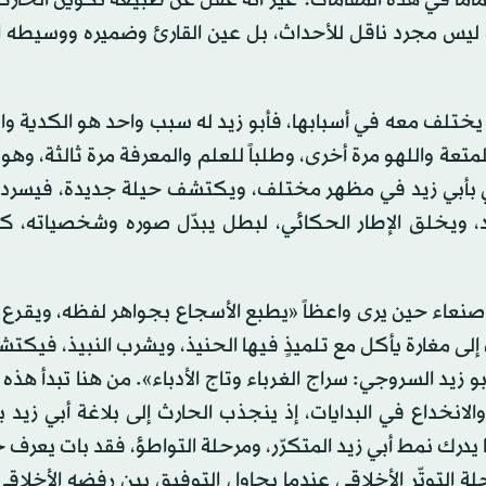
اد أنّه ليس مجرد ناقل للأحداث، بل عين القارئ وضميره ووسيطه 
ه يختلف معه في أسبابها، فأبو زيد له سبب واحد هو الكدية 
للمتعة واللهو مرة أخرى، وطلباً للعلم والمعرفة مرة ثالثة، وهو
قي بأبي زيد في مظهر مختلف، ويكتشف حيلة جديدة، فيسردها
د، ويخلق الإطار الحكائي، لبطل يبدّل صوره وشخصياته، كما
في صنعاء حين يرى واعظاً «يطبع الأسجاع بجواهر لفظه، ويقرع 
إلى مغارة يأكل مع تلميذٍ فيها الحنيذ، ويشرب النبيذ، فيك
زيد السروجي: سراج الغرباء وتاج الأدباء». من هنا تبدأ هذه ا
انخداع في البدايات، إذ ينجذب الحارث إلى بلاغة أبي زيد 
درك نمط أبي زيد المتكرّر، ومرحلة التواطؤ، فقد بات يعرف 
لة التوتّر الأخلاقي عندما يحاول التوفيق بين رفضه الأخلاق