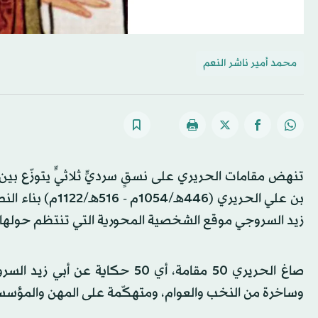
محمد أمير ناشر النعم
تنهض مقامات الحريري على نسقٍ سرديٍّ ثلاثيٍّ يتوزّع بين 
بن علي الحريري (
زيد السروجي موقع الشخصية المحورية التي تنتظم حولها 
صاغ الحريري 50 مقامة، أي 50 حك
وساخرة من النخب والعوام، ومتهكّمة على المهن والمؤسس