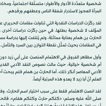
شخصية متعدِّدة الأدوار والأطوار؛ متسلّقة اجتماعياً، ومخ
المرأة العجوز لاستدرار شفقة الناس وعطفهم ورِفْدِهم.
لقد ركّزت الدراسات النقدية التي تناولت مقامات الحرير
المؤلف لا شخصية بطلها، في حين ركّزت دراسات أخرى عل
الحارث بن همام بعناية مماثلة، ولم يُلتفت إليها بدراسة 
في المقامات بحيث تمثّل نقطة التوازن بين السرد والتأمل، 
وأول مظاهر الفروق في الاهتمام المنصبّ على أبي زيد د
أم شخصية خيالية، حيث مالت نصوص النقد الأدبي القدي
الأدبي المعاصر أنكر ذلك. أما الحارث بن همام فلم يبحث أ
العلم أنّ أبا زيد لا يعدو هذه المرتبة أيضاً.
لقد انصبّ الاهتمام فقط على سبب اختيار اسم الحارث، وفسّ
صلى الله عليه وسلم: «كلكم حارث وكلكم همّام»، فالحارث ا
أن يستغل هذه الإشارة ليوضّح لنا كيف غدا الراوي حارثاً وه