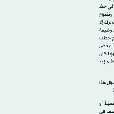
في خطٍّ
وتتنوّع
حرك إلا
َ وظيفة
مع خطب
دأ يرفض
إذا كان
فأبو زيد
وّل هذا
ناً، أو
 يقف في