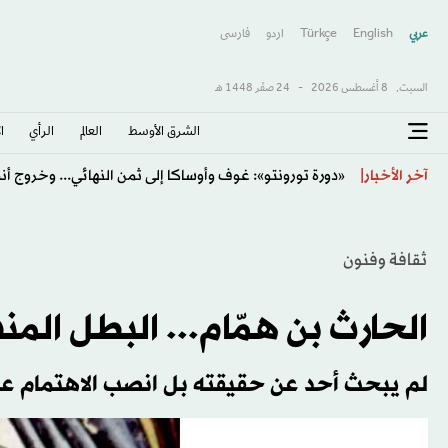
عربي
English
Türkçe
اردو
فارسى
السبت,
8 أغسطس 2026
-
24 صفَر 1448 هـ
الشرق الأوسط​
العالم
الرأي
ا
«دورة تورونتو»: غوف وأوساكا إلى ثمن النهائي... وخروج أند
آخر الأخبار
ثقافة وفنون
الحارث بن همّام... البطل الم
لم يبحث أحد عن حقيقته بل انصب الاهتمام 