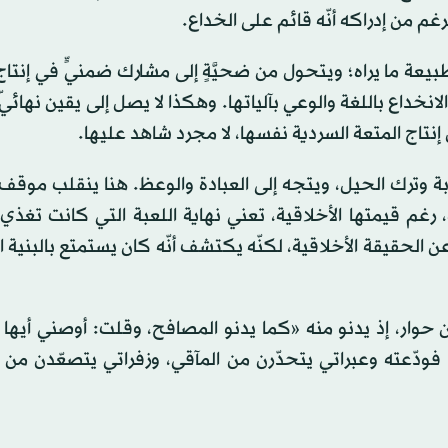
غم من إدراكه أنّه قائم على الخداع.
عة ما يراه؛ ويتحول من ضحيَّةٍ إلى مشارك ضمنيٍّ في إنتاج
نخداع باللغة والوعي بآلياتها. وهكذا لا يصل إلى يقين نهائيّ،
 إنتاج المتعة السردية نفسها، لا مجرد شاهد عليها.
توبة وترك الحيل، ويتجه إلى العبادة والوعظ. هنا ينقلب موقف
 رغم قيمتها الأخلاقية، تعني نهاية اللعبة التي كانت تغذ
ن الحقيقة الأخلاقية، لكنّه يكتشف أنّه كان يستمتع بالبنية ا
 حوار، إذ يدنو منه «كما يدنو المصافح، وقلت: أوصني أيها 
دّعته وعبراتي يتحدّرن من المآقي، وزفراتي يتصعّدن من ال