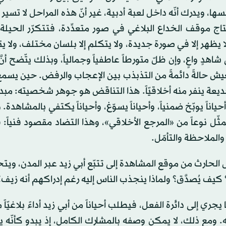
سها، ويدرك أنّه داخل لعبة أدبية، غير أنّ هذه المراحل لا تسير 
ج موقف الخداع البلاغي في صور متعدِّدة، فتتكرّر الحيلة 
لا يظهر إلا في صورة جديدة، ولا يتكلم إلا بلسان مختلف، ولا يت
هدٍ واعٍ، وإن ظلّ متورطاً عاطفياً وجمالياً، وبذلك يتّضح أنّ
ش حالةً دائمةً من التذبذب بين الإعجاب والرفض. حين يس
لخديعة ينفر منه أخلاقيّاً. هذا التناقض هو جوهر شخصيته: مب
ناً يوبّخ ضمنياً، وأحياناً يسوّغ، وأحياناً يكتفي بالمشاهدة. و
 ويمثّل نوعاً من «المرجع الأخلاقي»، وهذا التضاد مقصود فنياً: 
والملاحظة والتأمّل.
 الحارث من موقع المشاهدة إلى تتبّع أبي زيد عبر المدن، ويتح
كيف يُصدَّق؟ ولماذا ينجذب الناس إليه رغم إدراكهم أنه زيف؟
لى دائرة الفعل، فيطلب أحياناً من أبي زيد أداءً بلاغيّاً معيّ
 ومع ذلك، لا يمكن وصفه بالمشارك الكامل، إذ يبدو كأنّه