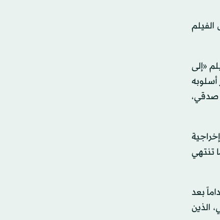
الفيلم
م «إلى
تميز أسلوبه
 صدقي،
إخراجية
ا تنتهي
اً ومستداماً بعد
 الذين