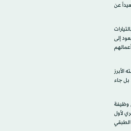
يداً عن
تيارات
عود إلى
أعمالهم
 الأبرز
براً، بل جاء
 وظيفة
ري لأول
الطبقي