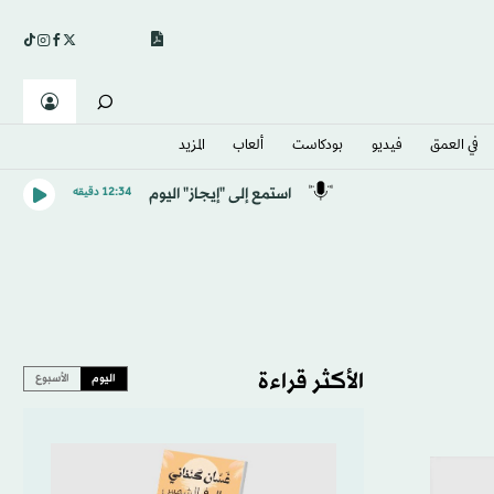
في العمق
فيديو
بودكاست
ألعاب
المزيد
استمع إلى "إيجاز" اليوم
12:34 دقيقه
الأكثر قراءة
اليوم
الأسبوع