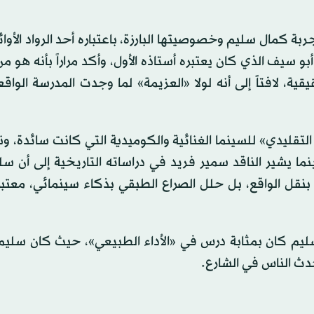
ال سليم وخصوصيتها البارزة، باعتباره أحد الرواد الأوائ
سيف الذي كان يعتبره أستاذه الأول، وأكد مراراً بأنه هو م
ة، لافتاً إلى أنه لولا «العزيمة» لما وجدت المدرسة الواقع
تقليدي» للسينما الغنائية والكوميدية التي كانت سائدة، 
نما يشير الناقد سمير فريد في دراساته التاريخية إلى أن س
ل الواقع، بل حلل الصراع الطبقي بذكاء سينمائي، معتبراً
سليم كان بمثابة درس في «الأداء الطبيعي»، حيث كان سلي
دث الناس في الشارع.