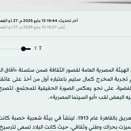
آخر تحديث: 19:44-13 مايو 2026 م ـ 27 ذو القِعدة 1447 هـ
نُشر: 19:27-13 مايو 2026 م ـ 27 ذو القِعدة 1447 هـ
T
T
 الهيئة المصرية العامة لقصور الثقافة ضمن سلسلة «آفاق ال
م تجربة المخرج كمال سليم باعتباره أول من أخذ على عاتق
 الفضية، على نحو يعكس الصورة الحقيقية للمجتمع، لتصبح 
ه البعض لقب «أبو السينما المصرية».
ويشير المؤلف إلى أن كمال سليم وُلد في حي «القلعة» العريق بالقاهرة عام 1913، لينشأ في بيئة شع
رة تميزت بحراك وطني وثقافي، حيث كانت البلاد تسعى لترسيخ