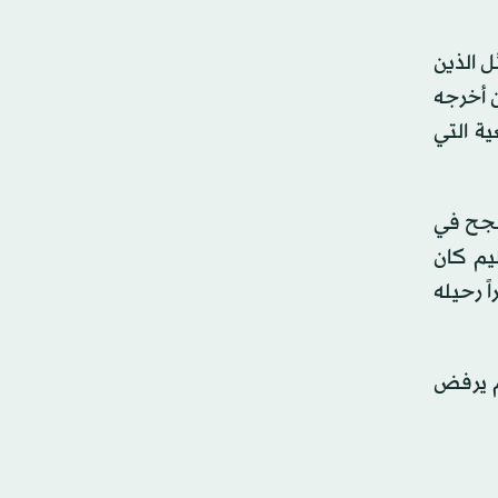
ل الذين
ن أخرجه
ية التي
ونجح في
ليم كان
 رحيله
م يرفض