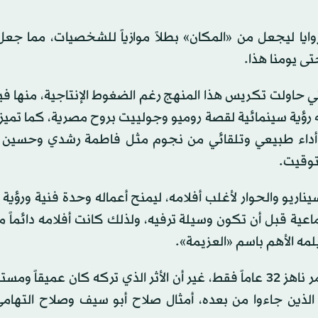
يا ليجعل من «المكان» بطلاً موازياً للشخصيات، مما جعل 
ى يومنا هذا.
حاولت تكريس هذا المنهج رغم الضغوط الإنتاجية، منها فيل
هداء الغرام» عام 1944 الذي قدم فيه رؤية سينمائية لقصة روميو وجولييت بروح مصرية، كما 
اج أداء طبيعي وتلقائي من نجوم مثل فاطمة رشدي وحسين
توقيت.
اريو والحوار لأغلب أفلامه، ليمنح أعماله وحدة فنية ورؤية 
عية قبل أن تكون وسيلة ترفيه، ولذلك كانت أفلامه دائماً م
لمه الأهم باسم «العزيمة».
غيَّب الموت كمال سليم في ريعان شبابه عام 1945 عن عمر ناهز 32 عاماً فقط، غير أن الأثر الذي تركه كان عميق
لذين جاءوا من بعده، أمثال صلاح أبو سيف وصلاح التهامي،