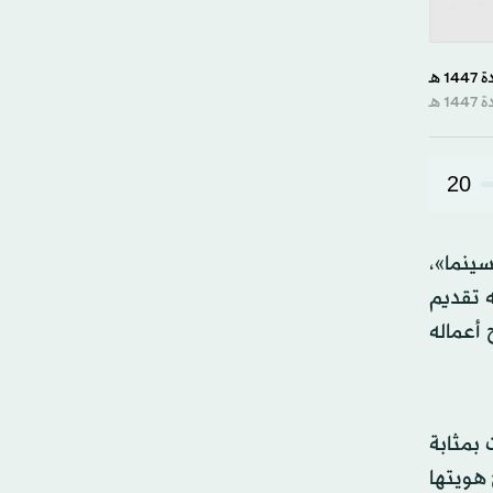
20
سينما»،
ه تقديم
أعماله
بية خصبة كانت بمثابة
 هويتها