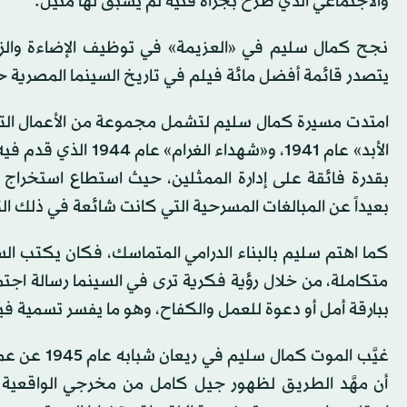
والاجتماعي الذي طُرح بجرأة فنية لم يسبق لها مثيل.
نجح كمال سليم في «العزيمة» في توظيف الإضاءة والزوا
يتصدر قائمة أفضل مائة فيلم في تاريخ السينما المصرية حت
امتدت مسيرة كمال سليم لتشمل مجموعة من الأعمال التي 
الأبد» عام 1941، و«ش
بقدرة فائقة على إدارة الممثلين، حيث استطاع استخر
بعيداً عن المبالغات المسرحية التي كانت شائعة في ذلك ال
كما اهتم سليم بالبناء الدرامي المتماسك، فكان يكتب السين
متكاملة، من خلال رؤية فكرية ترى في السينما رسالة اجتما
ببارقة أمل أو دعوة للعمل والكفاح، وهو ما يفسر تسمية في
أن مهَّد الطريق لظهور جيل كامل من مخرجي الواقعية ا