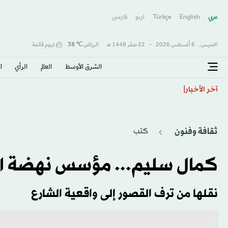
عربي
English
Türkçe
اردو
فارسى
الخميس,
6 أغسطس 2026
-
22 صفَر 1448 هـ
الرياض
℃
38
غيوم قاتمة
الشرق الأوسط​
العالم
الرأي
ا
بوسيتش يصل لجدة ويبدأ مهمته مع الأهلي… 5 ملفات على طاولة المدرب الهولندي
آخر الأخبار
ثقافة وفنون
كتب
كمال سليم... مؤسس نهضة ال
نقلها من ترف القصور إلى واقعية الشارع