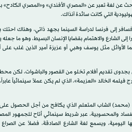
بحث عن لغة تعبر عن «المصري الأفندي» و«المصري الكادح» بع
هوليودية التي كانت سائدة آنذاك.
افر إلى فرنسا لدراسة السينما بجهد ذاتي، وهناك احتك بال
را إلى الشارع والاهتمام بقضايا الإنسان البسيط، وهو ما جعله ي
ينما الأوائل مثل يوسف وهبي أو عزيزة أمير الذين غلب على 
بجدوى تقديم أفلام تخلو من القصور والباشوات، لكن محطته
خ السينما العربية جاءت عام 1939 حين أخرج فيلمه الخالد «العزيمة»، الذي لم يكن عملاً سينمائياً عا
صة (محمد) الشاب المتعلم الذي يكافح من أجل الحصول على
الفساد والمحسوبية، عبر شريط سينمائي أتاح للجمهور المص
 اليومية، ويسمع لغة الشارع الصادقة، فضلاً عن الصراع 