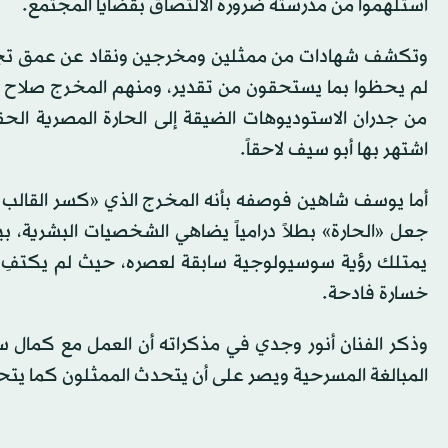
استلهموا من مدرسته ضرورة الالتصاق بقضايا المجتمع.
وتكشف شهادات من ممثلين ومخرجين ونقاد عن عمق تجربة كم
لم يحظوا بما يستحقون من تقدير، ومنهم المخرج صلاح أبو 
من جدران الاستوديوهات الضيقة إلى الحارة المصرية الحقيقي
اشتهر بها أبو سيف لاحقاً.
أما يوسف شاهين فوصفه بأنه المخرج الذي «كسر القالب ال
جعل «الحارة» بطلاً درامياً يضاهي الشخصيات البشرية، بي
يمتلك رؤية سوسيولوجية سابقة لعصره، حيث لم يكتفِ بنق
خسارة فادحة.
وذكر الفنان أنور وجدي في مذكراته أن العمل مع كمال 
المبالغة المسرحية ويصر على أن يتحدث الممثلون كما يتح