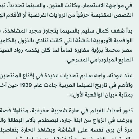
في مواجهة الاستعمار، وكانت الفنون، والسينما تحديداً، ت
القصص المقتبسة حرفياً من الروايات الفرنسية أو الأفلام ال
بدأ شغف كمال سليم بالسينما يتجاوز مجرد المشاهدة، فس
الواقعية الأوروبية الناشئة التي كانت تنادي بالنزول بالكامي
مصر محملاً برؤية مغايرة تماماً لما كان يقدمه رواد الس
الطابع الميلودرامي المسرحي.
عند عودته، واجه سليم تحديات عديدة في إقناع المنتجين 
والأهم في تاري
بمثابة «بيان الواقعية الأول».
تدور أحداث الفيلم في حارة شعبية حقيقية، متناولاً ق
ويرغب في الزواج من ابنة جاره، ليصطدم بآلام البطالة و
مرة أن يرى نفسه على الشاشة ويشاهد الحارة بتفاصيلها