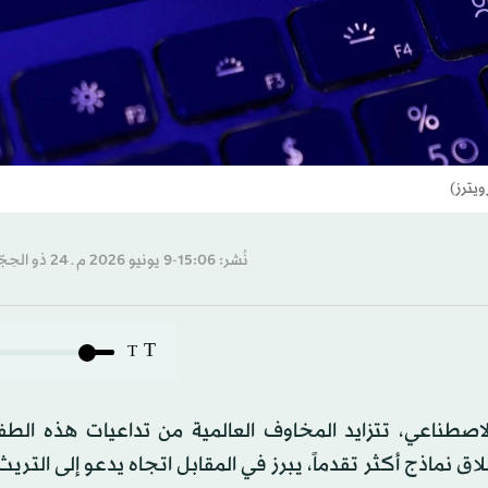
يترز)
نُشر: 15:06-9 يونيو 2026 م ـ 24 ذو الحِجّة 1447 هـ
T
T
اصطناعي، تتزايد المخاوف العالمية من تداعيات هذه الطف
 نماذج أكثر تقدماً، يبرز في المقابل اتجاه يدعو إلى التر