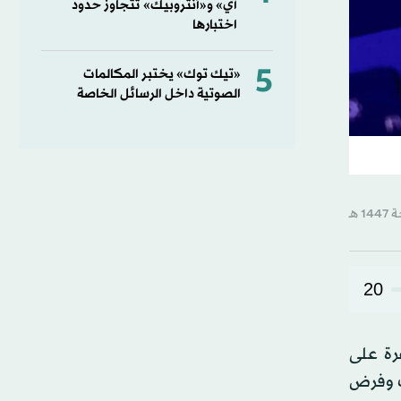
آي» و«أنثروبيك» تتجاوز حدود
اختبارها
5
«تيك توك» يختبر المكالمات
الصوتية داخل الرسائل الخاصة
20
رة على
يث وفرض