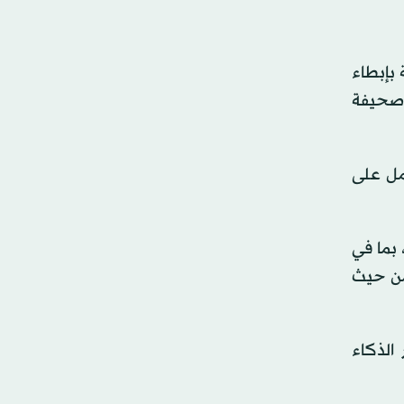
 بإبطاء
ه صحيفة
عمل على
 بما في
من حيث
الذكاء