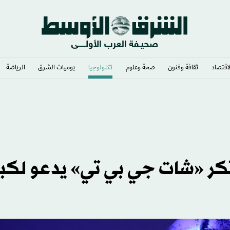
لاقتصاد
ثقافة وفنون
صحة وعلوم
تكنولوجيا
يوميات الشرق​
الرياضة
 حكومي كبير
تكر «شات جي بي تي» يدعو لكب