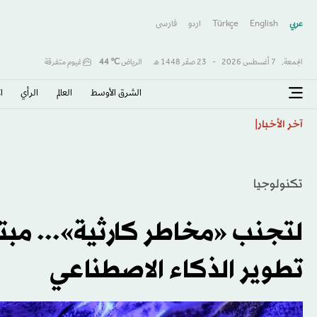
عربي
English
Türkçe
اردو
فارسى
الجمعة,
7 أغسطس 2026
-
23 صفَر 1448 هـ
الرياض
℃
44
غيوم متفرقة
الشرق الأوسط​
العالم
الرأي
ا
السندات الهندية تتراجع مع ارتفاع النفط قبيل طرح ديون
آخر الأخبار
تكنولوجيا
لتجنب «مخاطر كارثية»... مب
تطوير الذكاء الاصطناعي