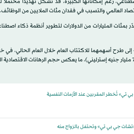
صطناعي، رغم إمكاناتها الكبيرة، قد تشكل تهديداً محتملاً 
قتصاد العالمي والتسبب في فقدان مئات الملايين من الوظائف.
ر بمئات المليارات من الدولارات لتطوير أنظمة ذكاء اصطنا
 إلى طرح أسهمهما للاكتتاب العام خلال العام الحالي، في 
ترفع تقييم كل منهما إلى أكثر من تريليون دولار (نحو 750 مليار جنيه إسترليني)، ما يعكس حجم الرهانات الاقتص
 تي» تُخطر المقربين عند الأزمات النفسية
شات جي بي تي» وتحتفل بالزواج منه