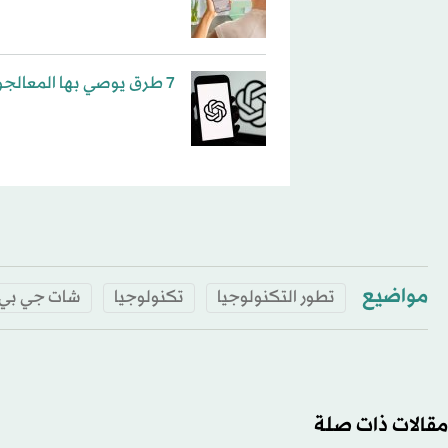
7 طرق يوصي بها المعالجون للاستفادة من «تشات جي بي تي» نفسياً
مواضيع
تطور التكنولوجيا
تكنولوجيا
شات جي بي 
مقالات ذات صلة