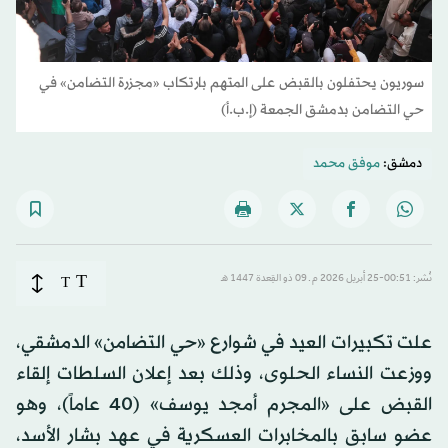
سوريون يحتفلون بالقبض على المتهم بارتكاب «مجزرة التضامن» في
حي التضامن بدمشق الجمعة (إ.ب.أ)
دمشق:
موفق محمد
T
نُشر: 00:51-25 أبريل 2026 م ـ 09 ذو القِعدة 1447 هـ
T
علت تكبيرات العيد في شوارع «حي التضامن» الدمشقي،
ووزعت النساء الحلوى، وذلك بعد إعلان السلطات إلقاء
القبض على «المجرم أمجد يوسف» (40 عاماً)، وهو
عضو سابق بالمخابرات العسكرية في عهد بشار الأسد،