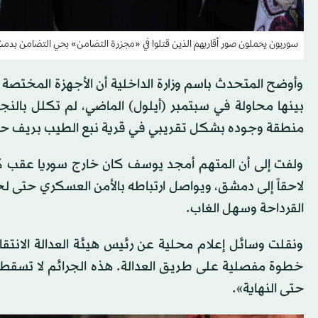
سوريون يحملون صور أقاربهم الذين قتلوا في «مجزرة التضامن» بحي التضامن بدمشق
وأوضح المتحدث باسم وزارة الداخلية أن الأجهزة المختصة
بينها محاولة في سبتمبر (أيلول) الماضي، لم تكلل بالنجا
منطقة وجوده بشكل تقريبي في قرية نبع الطيب بريف حم
ولفت إلى أن المتهم أمجد يوسف كان خارج سوريا عقب ك
لاحقاً إلى دمشق، ويواصل ارتباطه بالأمن العسكري حتى لحظ
القرداحة وسهل الغاب.
ونقلت وسائل إعلام محلية عن رئيس هيئة العدالة الانتق
خطوة مفصلية على طريق العدالة. هذه الجرائم لا تسقط بال
حتى النهاية».