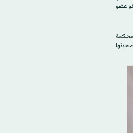
ء القبض على «المجرم أمجد يوسف» (40 عاماً)، وهو عضو
ة محكمة
 ضحيتها