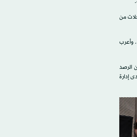
.
فلات من
 وأعرب
 الرصد
ى إدارة