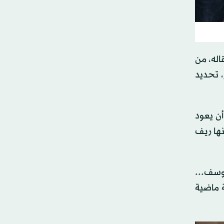
اله، من
، تحديد
ن يعود
نها ريف
وسف...
ة ماضية