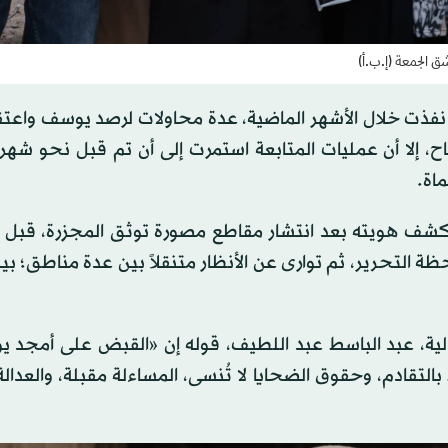
 الجمعة (إ.ب.أ)
 نفذت خلال الأشهر الماضية، عدة محاولات لرصد يوسف واعتق
ح، إلا أن عمليات المتابعة استمرت إلى أن تم قبل نحو شهر
اة.
شف هويته بعد انتشار مقاطع مصورة توثق المجزرة، قبل أ
ة التحرير، ثم توارى عن الأنظار متنقلاً بين عدة مناطق؛ بي
الية، عبد الباسط عبد اللطيف، قوله إن «القبض على أمجد ي
تقادم، وحقوق الضحايا لا تُنسى، المساءلة مقبلة، والعدال