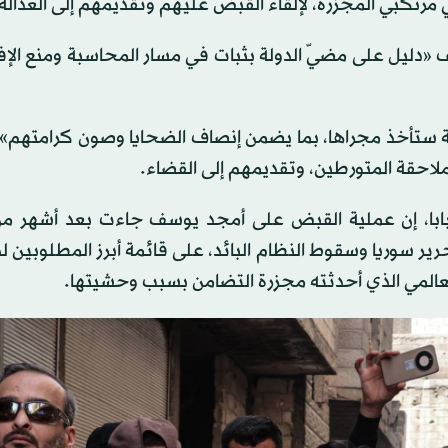
مرتكبي المجزرة، لإلقاء القبض عليهم وتقديمهم إلى العدالة
«دليل على مضيّ الدولة بثبات في مسار المحاسبة ومنع الإ
لة ستأخذ مجراها، بما يضمن إنصاف الضحايا وصون كرامتهم».
لاحقة المتورطين، وتقديمهم إلى القضاء.
 البابا، إن عملية القبض على أمجد يوسف جاءت بعد أشهر من
حرير سوريا وسقوط النظام البائد، على قائمة أبرز المطلوبين لد
ثر العالمي الذي أحدثته مجزرة التضامن بسبب وحشيتها.