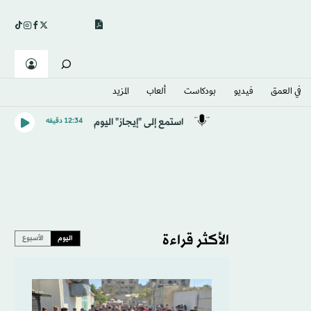
في العمق
فيديو
بودكاست
ألعاب
المزيد
استمع إلى "إيجاز" اليوم
12:34 دقيقه
الأكثر قراءة
اليوم
الأسبوع