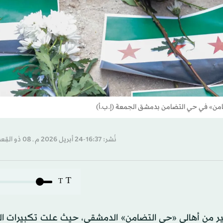
ضامن» في حي التضامن بدمشق الجمعة (إ.ب.أ)
نُشر: 16:37-24 أبريل 2026 م ـ 08 ذو القِعدة 1447 هـ
T
T
بير من أهالي «حي التضامن» الدمشقي، حيث علت تكبيرات ال