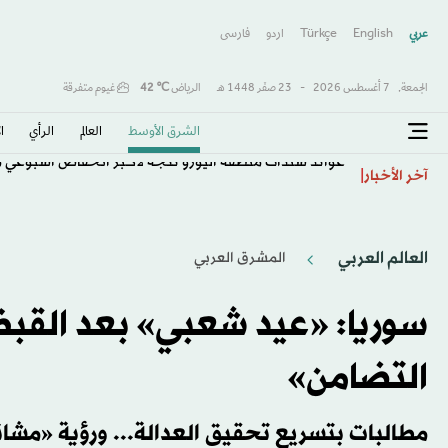
عربي
English
Türkçe
اردو
فارسى
الجمعة,
7 أغسطس 2026
-
23 صفَر 1448 هـ
الرياض
℃
42
غيوم متفرقة
الشرق الأوسط​
العالم
الرأي
ا
عوائد سندات منطقة اليورو تتجه لأكبر انخفاض أسبوعي من
آخر الأخبار
العالم العربي
المشرق العربي
سوريا: «عيد شعبي» بعد القبض
التضامن»
مطالبات بتسريع تحقيق العدالة... ورؤية «مشا