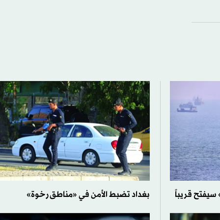
سيفتح قريباً
بغداد تضبط الأمن في «مناطق رخوة»