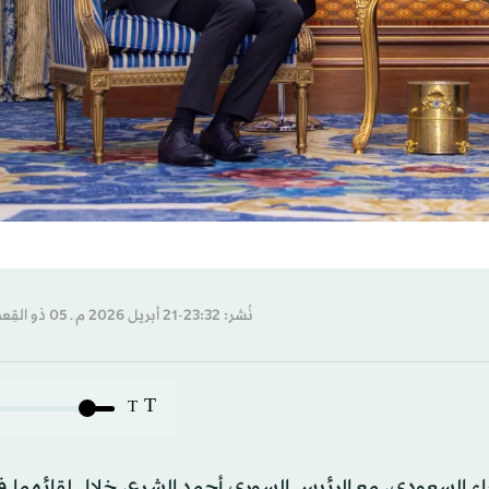
نُشر: 23:32-21 أبريل 2026 م ـ 05 ذو القِعدة 1447 هـ
T
T
ء السعودي، مع الرئيس السوري أحمد الشرع، خلال لقائهما ف