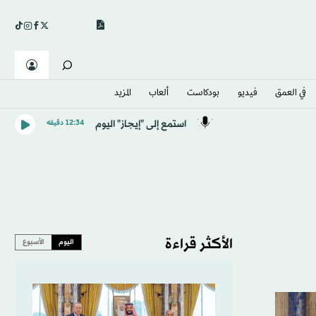
في العمق
فيديو
بودكاست
ألعاب
المزيد
استمع إلى "إيجاز" اليوم
12:34 دقيقه
الأكثر قراءة
اليوم
الأسبوع