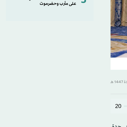
5
على مأرب وحضرموت
20
ي جدة،