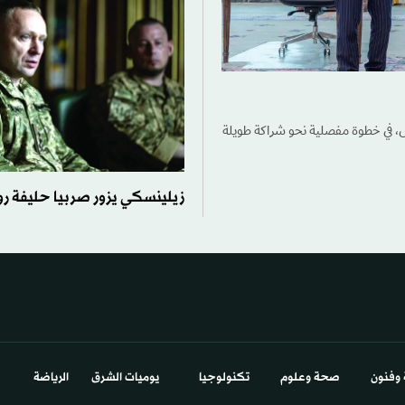
س، في خطوة مفصلية نحو شراكة طويلة
زيلينسكي يزور صربيا حليفة رو
 وفنون
صحة وعلوم
تكنولوجيا
يوميات الشرق​
الرياضة