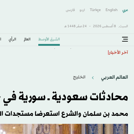
عربي
English
Türkçe
اردو
فارسى
السبت,
8 أغسطس 2026
-
24 صفَر 1448 هـ
الشرق الأوسط​
العالم
الرأي
ا
مشروب قبل النوم قد يدعم صحة الدماغ... فما هو؟
آخر الأخبار
العالم العربي
الخليج
محادثات سعودية ــ سورية في 
محمد بن سلمان والشرع استعرضا مستجدات ا