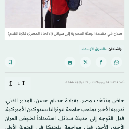
صلاح في مقدمة البعثة المصرية إلى سياتل (الاتحاد المصري لكرة القدم)
واشنطن:
«الشرق الأوسط»
T
نُشر: 03:14-14 يونيو 2026 م ـ 29 ذو الحِجّة 1447 هـ
T
خاض منتخب مصر، بقيادة حسام حسن، المدير الفني،
تدريبه الأخير بملعب جامعة غونزاغا بسبوكين الأميركية،
قبل التوجه إلى مدينة سياتل، استعداداً لخوض المران
الأخير، الأحد، قبل مواجهة بلجيكا في الجولة الأولى