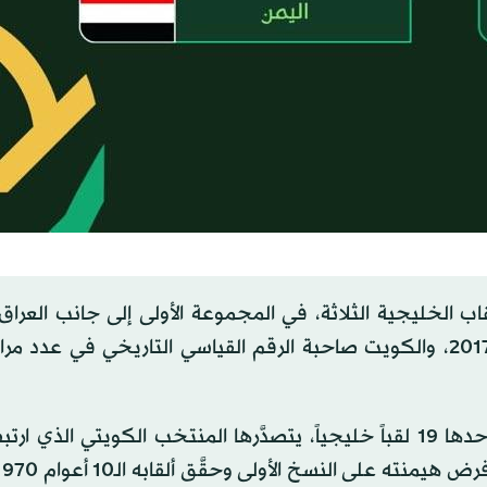
لخليجية الثلاثة، في المجموعة الأولى إلى جانب العراق ال
بالبطولة 4 مرات، ومنتخب عمان بطل نسختَي 2009 و2017، والكويت صاحبة الرقم القياسي التاريخي في ع
وتحمل هذه المجموعة ثقلاً تاريخياً استثنائياً، إذ تضم وحدها 19 لقباً خليجياً، يتصدَّرها المنتخب الكويتي 