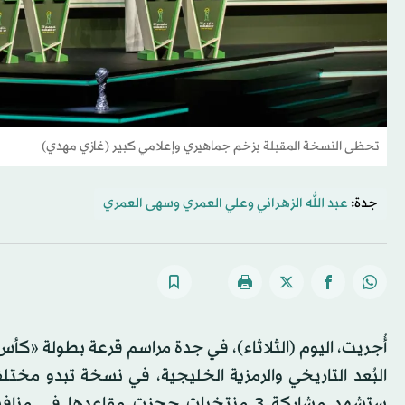
تحظى النسخة المقبلة بزخم جماهيري وإعلامي كبير (غازي مهدي)
جدة:
عبد الله الزهراني
و
علي العمري
و
سهى العمري
البُعد التاريخي والرمزية الخليجية، في نسخة تبدو مختلف