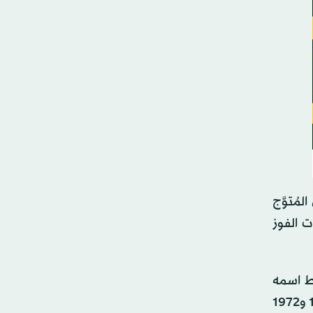
مُتوَّج
دد مرات الفوز
الذي ارتبط اسمه
بالبدايات الذهبية للبطولة منذ انطلاقها عام 1970، بعدما فرض هيمنته على النسخ الأولى وحقَّق ألقابه الـ10 أعوام 1970 و1972