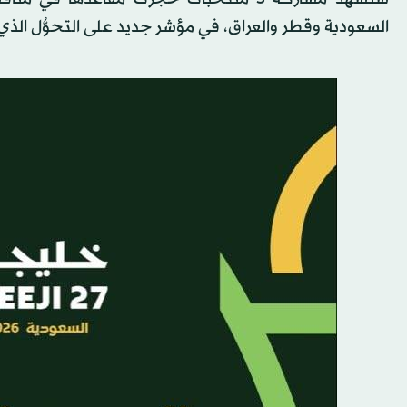
السعودية وقطر والعراق، في مؤشر جديد على التحوُّل الذي تع