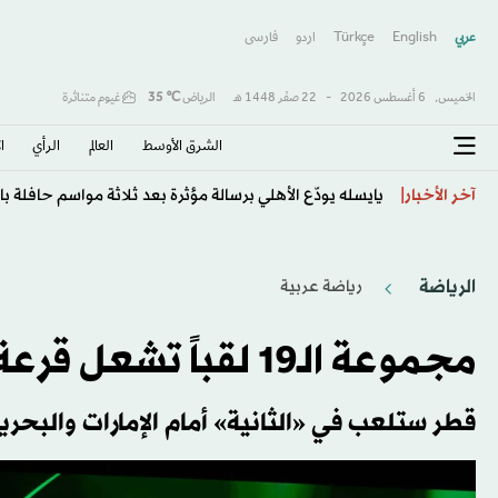
عربي
English
Türkçe
اردو
فارسى
الخميس,
6 أغسطس 2026
-
22 صفَر 1448 هـ
الرياض
℃
35
غيوم متناثرة
الشرق الأوسط​
العالم
الرأي
ا
يايسله يودّع الأهلي برسالة مؤثرة بعد ثلاثة مواسم حافلة با
آخر الأخبار
الرياضة
رياضة عربية
مجموعة الـ19 لقباً تشعل قرعة «خليجي 27»
قطر ستلعب في «الثانية» أمام الإمارات والبحري