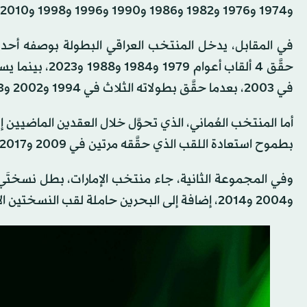
و1974 و1976 و1982 و1986 و1990 و1996 و1998 و2010.
في المقابل، يدخل المنتخب العراقي البطولة بوصفه أحد أ
حقَّق 4 ألقاب 
في 2003، بعدما حقَّق بطولاته الثلاث في 1994 و2002 و2003، إلى جانب 7 مرات حلَّ فيها وصيفاً، أكثر من أي منتخب آخر.
أما المنتخب العُماني، الذي تحوَّل خلال العقدين الماضيين 
بطموح استعادة اللقب الذي حقَّقه مرتين في 2009 و2017، بعدما خسر نهائي نسختَي 2023 و2024.
و2004 و2014، إضافة إلى البحرين حاملة لقب النسختين الأخيرتين 2019 و2024، واليمن.