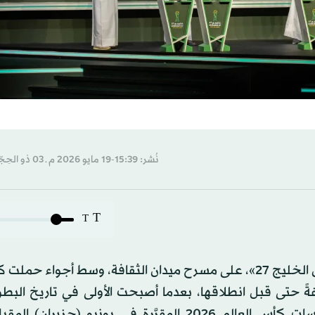
نُشر: 15:39-19 مايو 2026 م ـ 03 ذو الحِجّة 1447 هـ
T
T
أُجريت، اليوم (الثلاثاء)، في جدة مراسم قرعة بطولة «كأس الخليج 27»، على مسرح ميدان الثقافة، وسط أجواء
ةً حتى قبل انطلاقها، بعدما أصبحت الأولى في تاريخ البطو
ستشهد مشاركة 3 منتخبات حجزت مقاعدها في منافسات كأس العالم 2026 المقرَّرة في يونيو (ح