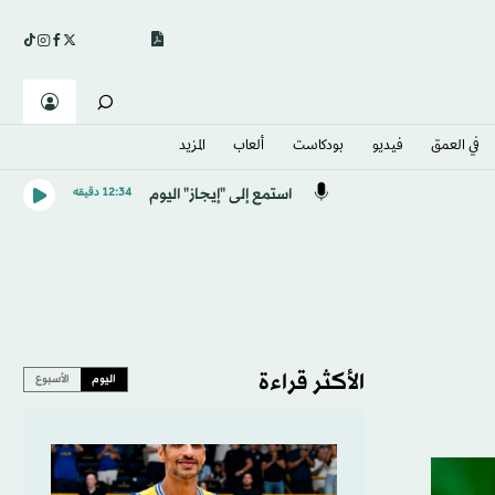
في العمق
فيديو
بودكاست
ألعاب
المزيد
استمع إلى "إيجاز" اليوم
12:34 دقيقه
الأكثر قراءة
اليوم
الأسبوع