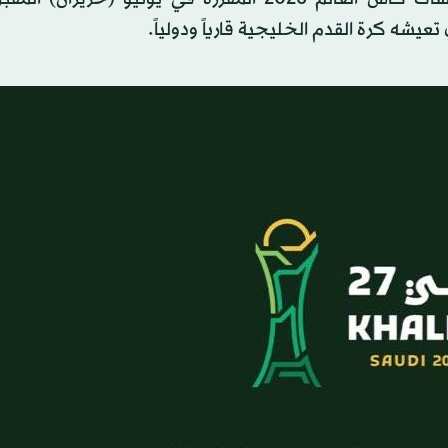
يشه كرة القدم الخليجية قارياً ودولياً.