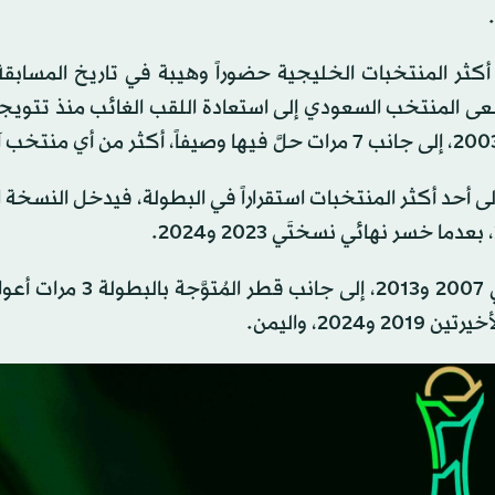
كثر المنتخبات الخليجية حضوراً وهيبة في تاريخ المسابقة
أعوام 1979 و1984 و1988 و2023، بينما يسعى المنتخب السعودي إلى استعادة اللقب الغائب منذ تت
إلى أحد أكثر المنتخبات استقراراً في البطولة، فيدخل النسخة 