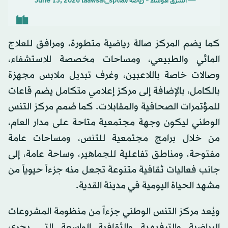
— الشرق الأوسط - رياضة (@aawsat_spt)
June 15, 2026
كما يضم المركز صالة رياضية متطورة، ومرافق للعلاج
المائي والطبيعي، ومساحات مخصصة للاستشفاء،
وصالات خاصة باللاعبين، وغرف تبديل ملابس مجهزة
بالكامل، بالإضافة إلى مركز إعلامي متكامل يضم قاعات
للمؤتمرات الصحافية والمقابلات. كما صُمم مركز التنس
الوطني ليكون وجهة مجتمعية متاحة على مدار العام،
من خلال برامج مجتمعية للتنس، ومساحات عامة
مفتوحة، ومناطق تفاعلية للجماهير، وساحة عامة، إلى
جانب فعاليات ثقافية متنوعة تجعل منه جزءاً حيوياً من
مشهد الحياة اليومية في مدينة القدية.
ويُعد مركز التنس الوطني جزءاً من منظومة المشروعات
الرياضية والترفيهية والثقافية الواسعة التي يجري