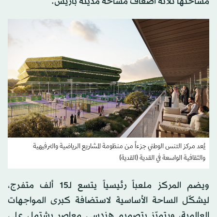
مساحتها ثلاثة أضعاف مساحة مدينة باريس.
يُعد مركز التنس الوطني جزءاً من منظومة المشاريع الرياضية والترفيهية
والثقافية الواسعة في القدية (القدية)
ويضم المركز ملعباً رئيسياً يتسع لـ15 ألف متفرج،
ليشكّل الساحة الأساسية لاستضافة كبرى المواجهات
العالمية، ويتميّز بتصميم هندسي معاصر يشتمل على