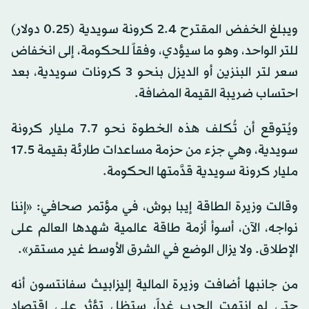
ويبلغ الخفض المقترح 2.4 كرونة سويدية (0.25 دولار)
للتر الواحد، وهو ما سيؤدي، وفقاً للحكومة، إلى انخفاض
سعر لتر البنزين أو الديزل بنحو 3 كرونات سويدية، بعد
احتساب ضريبة القيمة المضافة.
ويُتوقع أن تُكلف هذه الخطوة نحو 7.7 مليار كرونة
سويدية، وهي جزء من حزمة مساعدات طارئة بقيمة 17.5
مليار كرونة سويدية قدَّمتها الحكومة.
وقالت وزيرة الطاقة إيبا بوش، في مؤتمر صحافي: «إننا
نواجه، الآن، أسوأ أزمة طاقة عالمية شهدها العالم على
الإطلاق. ولا يزال الوضع في الشرق الأوسط غير مستقر».
من جانبها أضافت وزيرة المالية إليزابيث سفانتسون أنه
حتى لو انتهت الحرب غداً، ستظل تؤثر على اقتصاد