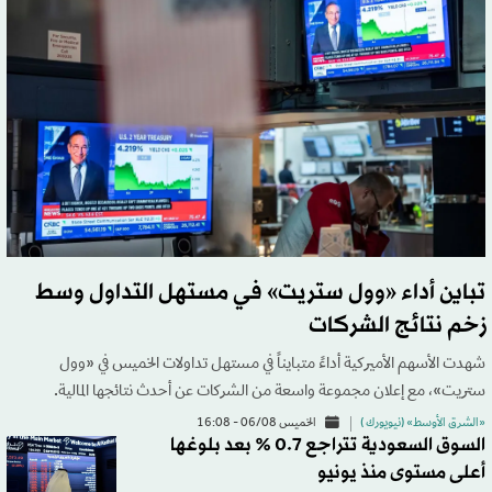
تباين أداء «وول ستريت» في مستهل التداول وسط
زخم نتائج الشركات
شهدت الأسهم الأميركية أداءً متبايناً في مستهل تداولات الخميس في «وول
ستريت»، مع إعلان مجموعة واسعة من الشركات عن أحدث نتائجها المالية.
«الشرق الأوسط» (نيويورك )
الخميس 06/08 - 16:08
السوق السعودية تتراجع 0.7 % بعد بلوغها
أعلى مستوى منذ يونيو