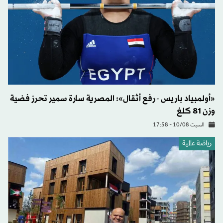
«أولمبياد باريس - رفع أثقال»: المصرية سارة سمير تحرز فضية
وزن 81 كلغ
السبت 10/08 - 17:58
رياضة عالمية