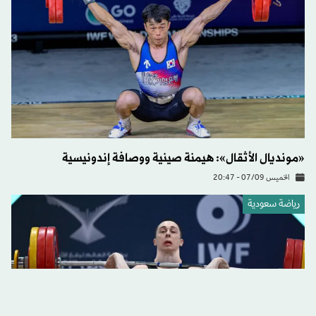
«مونديال الأثقال»: هيمنة صينية ووصافة إندونيسية
الخميس 07/09 - 20:47
رياضة سعودية