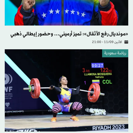
«مونديال رفع الأثقال»: تميز أرميني… وحضور إيطالي ذهبي
الاثنين 11/09 - 21:00
رياضة سعودية