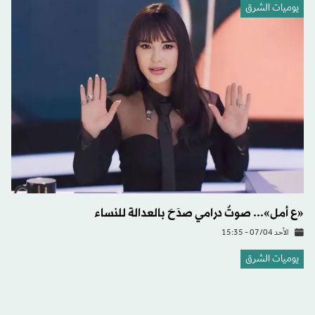
يوميات الشرق
«ع أمل»... صوتٌ درامي صدَحَ بالعدالة للنساء
الأحد 07/04 - 15:35
يوميات الشرق
على طريقة «بوليوود»... أم هندية تحتضن طفليها بعد 13 عاماً
من هروبهما