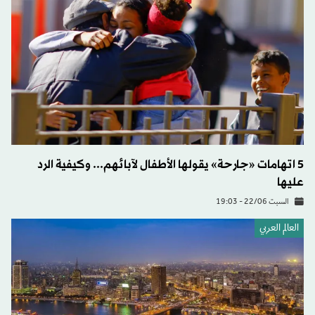
5 اتهامات «جارحة» يقولها الأطفال لآبائهم... وكيفية الرد
عليها
السبت 22/06 - 19:03
العالم العربي