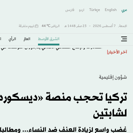
عربي
English
Türkçe
اردو
فارسى
الجمعة,
7 أغسطس 2026
-
23 صفَر 1448 هـ
الرياض
℃
44
غيوم متفرقة
الشرق الأوسط​
العالم
الرأي
ا
الصادرات والإنتاج الصناعي الألماني يتجاوزان التوقعات في 
آخر الأخبار
شؤون إقليمية
تركيا تحجب منصة «ديسكورد» 
لشابتين
غضب واسع لزيادة العنف ضد النساء... ومطالبا