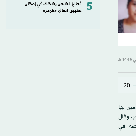
5
قطاع الشحن يشكك في إمكان
تطبيق اتفاق «هرمز»
20
ين لها
. وقال
نصة، في