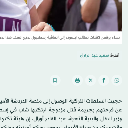
نساء يرفعن لافتات تطالب ابلعودة إلى اتفاقية إسطنبول لمنع العنف ضد الم
أنقرة:
سعيد عبد الرازق
حجبت السلطات التركية الوصول إلى منصة الدردشة الأمي
عن فرحتهم بجريمة قتل مزدوجة، ارتكبها شاب في إسطنب
وزير النقل والبنية التحية، عبد القادر أورال، إن هيئة تك
وقت مبكر من صباح الأربعاء، بموجب حكم أصدرته محكمة ا