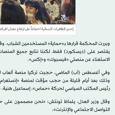
إحدى المظاهرات النسائية احتجاجاً على ارتفاع معدل الجرائم 
وبررت المحكمة قرارها بـ«حماية» المستخدمين الشباب. وقا
يقتصر على (ديسكورد) فقط، لكننا نتابع جميع المنصا
الاستغناء عن منصتي «فيسبوك» و«إكس».
وفي أغسطس (آب) الماضي، حجبت تركيا منصة ألعاب ا
وذلك بعد أيام قليلة من حجب مؤقت لمنصة «إنستغرام» ل
رئيس المكتب السياسي لحركة «حماس»، إسماعيل هنية، 
وقال وزير العدل، يلماظ تونتش: «نحن مصممون على حماي
التواصل الاجتماعي والإنترنت».