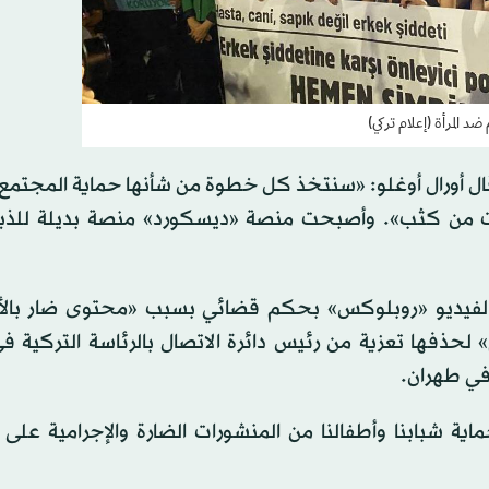
ضد المرأة (إعلام تركي)
ل أورال أوغلو: «سنتخذ كل خطوة من شأنها حماية المجتمع. ا
ت من كثب». وأصبحت منصة «ديسكورد» منصة بديلة للذين
لفيديو «روبلوكس» بحكم قضائي بسبب «محتوى ضار بالأ
حذفها تعزية من رئيس دائرة الاتصال بالرئاسة التركية ف
في طهران.
ة شبابنا وأطفالنا من المنشورات الضارة والإجرامية على