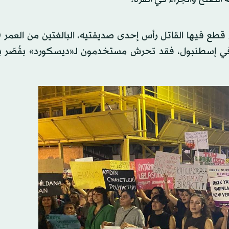
ة في إسطنبول، فقد تحرش مستخدمون لـ«ديسكورد» بقُصّر 