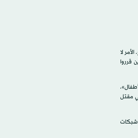
لأمر لا
 قرروا
طفال»،
ي مقتل
 شبكات