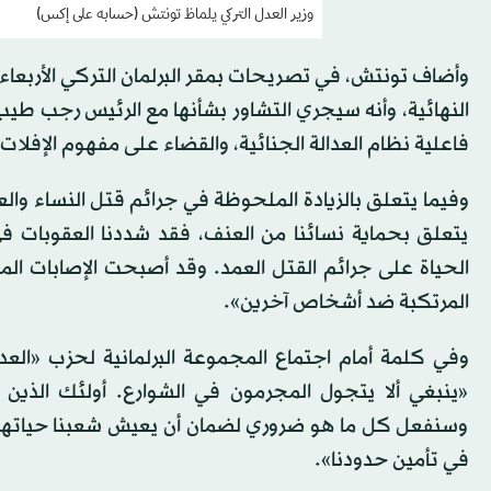
وزير العدل التركي يلماظ تونتش (حسابه على إكس)
وأضاف تونتش، في تصريحات بمقر البرلمان التركي الأربعاء
النهائية، وأنه سيجري التشاور بشأنها مع الرئيس رجب طيب
فاعلية نظام العدالة الجنائية، والقضاء على مفهوم الإفلات
وفيما يتعلق بالزيادة الملحوظة في جرائم قتل النساء والع
يتعلق بحماية نسائنا من العنف، فقد شددنا العقوبات في
الحياة على جرائم القتل العمد. وقد أصبحت الإصابات الم
المرتكبة ضد أشخاص آخرين».
وفي كلمة أمام اجتماع المجموعة البرلمانية لحزب «العدال
«ينبغي ألا يتجول المجرمون في الشوارع. أولئك الذين
وسنفعل كل ما هو ضروري لضمان أن يعيش شعبنا حياتهم ب
في تأمين حدودنا».