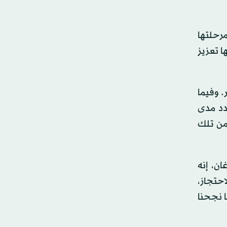
مرحلتها
ا تعزيز
. وفيما
دد مدى
 من تلك
ان، إنه
حتجاز،
 نجحنا