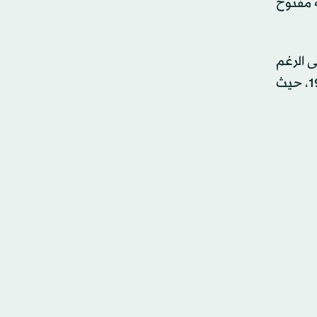
ه مفتوح
ى الرغم
من نفيهما وجود هذا الخلاف، فإن بهشلي عدل اقتراحه بشأن أوجلان، الذي يعد مدخلاً لإنهاء صراع مستمر منذ عام 1984، حيث