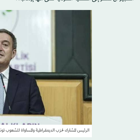
الرئيس المشارك لحزب الديمقراطية والمساواة للشعوب تونجر 