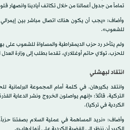
تماماً من جدول أعمالنا من خلال تكاتف أيادينا وانصهار قلوب
وأضاف: «يجب أن يكون هناك اتصال مباشر بين إيمرالي (
للشعوب».
ولم يتأخر رد حزب الديمقراطية والمساواة للشعوب على بهش
للحزب، تولاي حاتم أوغللاري، تقدما بطلب إلى وزارة العدل ل
انتقاد لبهشلي
وانتقد بكيرهان، في كلمة أمام المجموعة البرلمانية لل
التركية، قائلاً: «إنهم يواصلون الخروج ونشر الدعاية القذ
الكردية في تركيا).
وأضاف: «نريد المساهمة في عملية السلام بصفتنا حزباً،
الكبير أن ننظر إلى القضية الكردية على أنها إرهاب».