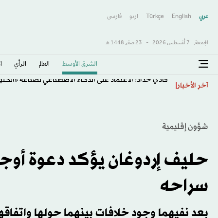
عربي
English
Türkçe
اردو
فارسى
الجمعة,
7 أغسطس 2026
-
23 صفَر 1448 هـ
الشرق الأوسط​
العالم
الرأي
ا
فادي حداد: الاعتماد على الذكاء الاصطناعي لصناعة «الكل
آخر الأخبار
شؤون إقليمية
حليف إردوغان يؤكد دعوة أوجل
سراحه
بعد نفيهما وجود خلافات بينهما حولها واتفاقهم