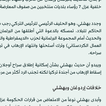
خلفية عزل 7 رؤساء بلديات منتخبين من صفوف المعارضة بتهمة الارتباط بالعمال الكردستاني وتعيين أوصياء بدلاً منهم.
وجدد بهشلي، وهو الحليف الرئيسي للرئيس التركي رجب ط
والحديث أمام المجموعة البرلمانية لحزب «الديمقراطية وال
العمال الكردستاني) وترك أسلحتها وانتهاء الإرهاب في ت
سراحه.
ويبدو أن حديث بهشلي بشأن إمكانية إطلاق سراح أوجلان
إسقاط الإرهاب من أجندة تركيا لكنه تجنب الرد أكثر من مر
خلافات إردوغان وبهشلي
وأبدى بهشلي نوعاً من الامتعاض من قرارات الحكومة عزل ر