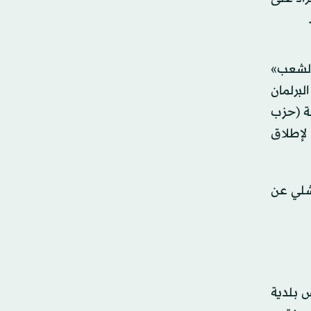
الشعب»
ن إلى البرلمان
ية (حزب
 لإطلاق
شلي عن
س بلدية