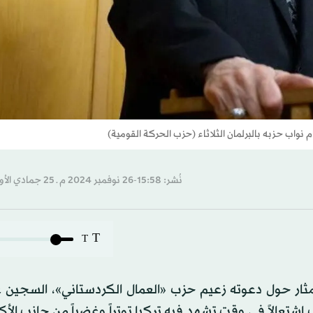
نواب حزبه بالبرلمان الثلاثاء (حزب الحركة القومية)
نُشر: 15:58-26 نوفمبر 2024 م ـ 25 جمادي الأول 1446 هـ
T
T
ثار حول دعوته زعيم حزب «العمال الكردستاني»، السجين عب
 اشتعالاً في وقت تشهد فيه تركيا توتراً وغضباً من جانب الأك