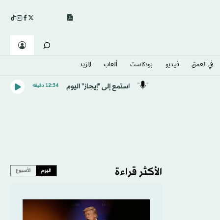
في العمق
فيديو
بودكاست
ألعاب
المزيد
استمع إلى "إيجاز" اليوم
12:34 دقيقه
الأكثر قراءة
اليوم
الأسبوع