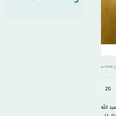
5
20
د الله
راد على