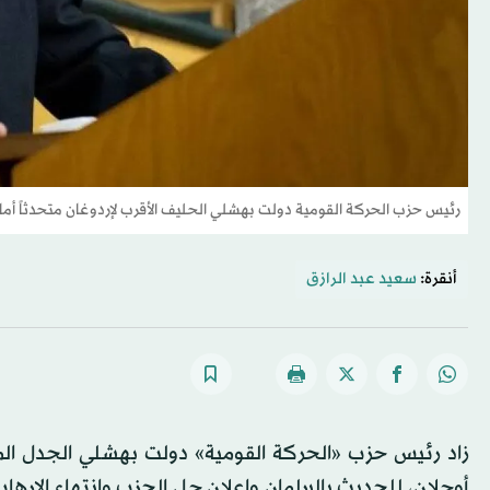
رئيس حزب الحركة القومية دولت بهشلي الحليف الأقرب لإردوغان متحدثاً أمام 
أنقرة:
سعيد عبد الرازق
زاد رئيس حزب «الحركة القومية» دولت بهشلي الجدل الم
أوجلان، للحديث بالبرلمان وإعلان حل الحزب وانتهاء الإرهاب