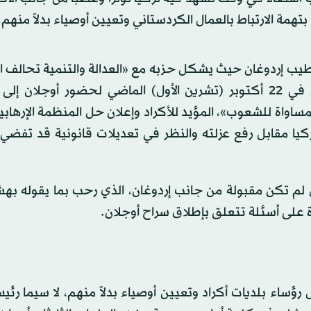
يب إردوغان حيث يشكل حزبه مع «العدالة والتنمية تحالف 
الحاكم للبلاد، تمسكه بالدعوة التي أطلقها من البرلمان في 22 أكتوبر (تشرين الأول) الماضي لحضور أوجلا
مساواة للشعوب»، المؤيد للأكراد وإعلان حل المنظمة الإرهاب
ركيا مقابل رفع عزلته والنظر في تعديلات قانونية قد تفضي
 لم تكن مقبولة من جانب إردوغان، الذي رحب بما يقوله به
ة على أسئلة تتعلق بإطلاق سراح أوجلان.
ؤساء بلديات أكراد وتعيين أوصياء بدلاً منهم، لا سيما رئي