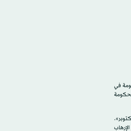
ومة في
 الحكومة
يتراجع عن دعوته لحضور أوجلان إلى البرلمان، وأن «حزب الحركة القومية يقف وراء ما قلناه في 22 أكتوبر».
الإرهاب