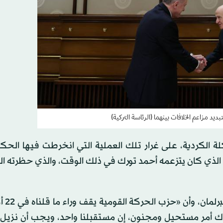
 الكردية، على غرار تلك العملية التي انخرطت فيها الحك
م والديمقراطية»، الذي كان يتزعمه أحمد تورك في ذلك الوقت، والذي حظرته
وأكد بهشلي أنه لم 
تراك أمر مستحيل ومجنون، إن مستقبلنا واحد، ويجب أن نزيل 