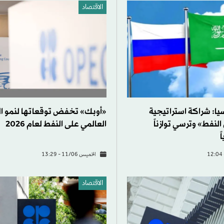
الاقتصاد
يا: شراكة استراتيجية
«أوبك» تخفض توقعاتها لنمو ا
النفط» وترسي توازناً
العالمي على النفط لعام 2026
ً
الخميس 11/06 - 13:29
الاقتصاد