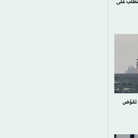
لطلب على
 تقوِّض