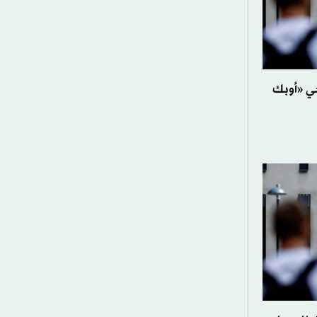
جي «أوبك