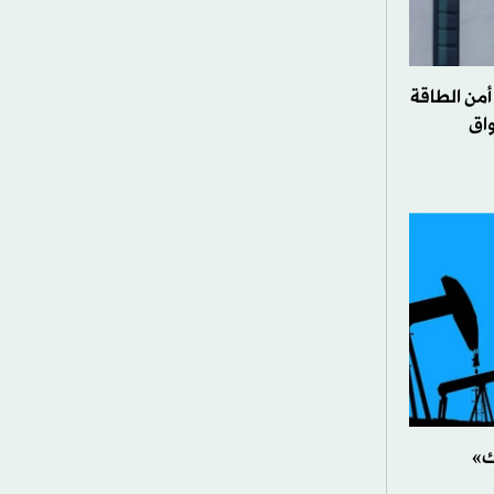
أمن الطاقة
اق
ك»