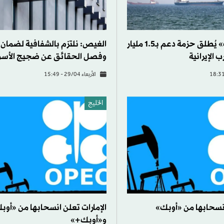
صندوق «أوبك» يُطلق حزمة دعم بـ1.5 مليار
الغيص: نلتزم بالشفافية لضمان 
 الإيرانية
وفصل الحقائق عن ضجيج الأسو
الأربعاء 29/04 - 15:49
الخليج
انسحابها من «أوبك»
الإمارات تعلن انسحابها من «أوب
و«أوبك+»