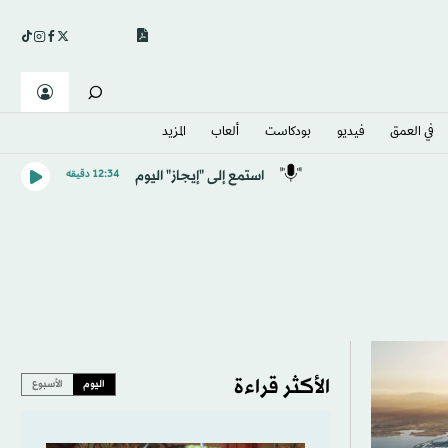
في العمق
فيديو
بودكاست
ألعاب
المزيد
استمع إلى "إيجاز" اليوم
12:34 دقيقه
الأكثر قراءة
اليوم
الأسبوع