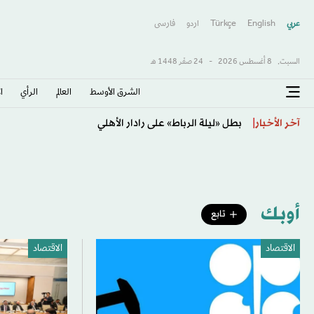
عربي
English
Türkçe
اردو
فارسى
السبت,
8 أغسطس 2026
-
24 صفَر 1448 هـ
الشرق الأوسط​
العالم
الرأي
ا
تشيلسي يهزم ميلان بثلاثية نظيفة وديّاً في جاكرتا
آخر الأخبار
أوبك
تابع
الاقتصاد
الاقتصاد