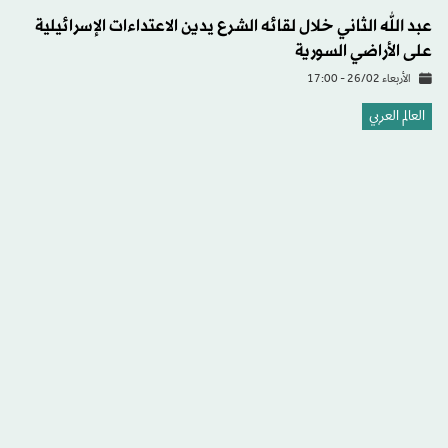
أمن الحدود السورية: «حزب الله» بات يشكل تهديداً
الاثنين 10/02 - 19:51
خاص
«المرصد»: وثيقة تكشف عن نقل عائلة الأسد مئات ملايين
الدولارات إلى موسكو
الأربعاء 08/01 - 07:00
المشرق العربي