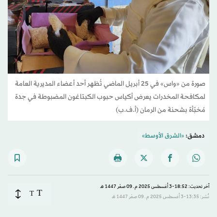
صورة من «واس» في 25 أبريل الماضي تُظهر أحد أعضاء المديرية العامة
لمكافحة المخدرات يعرض أكياس حبوب الكبتاغون المضبوطة في جدة
مُخبّأة بشحنة من الرمان (أ.ف.ب)
دمشق:
«الشرق الأوسط»
آخر تحديث: 18:52-3 أغسطس 2025 م ـ 09 صفَر 1447 هـ
T
T
نُشر: 13:35-3 أغسطس 2025 م ـ 09 صفَر 1447 هـ