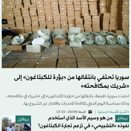
سوريا تحتفي بانتقالها من «بؤرة للكبتاغون» إلى
«شريك بمكافحته»
احتفت سوريا، الجمعة، بانتقالها من «بؤرة للكبتاغون» إلى «شريك في مكافحته»،
وذلك بمناسبة اليوم الدولي لمكافحة المخدرات والاتجار غير المشروع بها.
«الشرق الأوسط» (دمشق)
الجمعة 26/06 - 13:10
من هو وسيم الأسد الذي استخدم
بروفايل
بروفايل
نفوذه «التشبيحي» في تزعم تجارة الكبتاغون؟