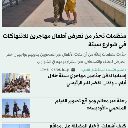
منظمات تحذر من تعرض أطفال مهاجرين للانتهاكات
في شوارع سبتة
حذّرت منظمات إغاثة من أن مئات الأطفال غير المصحوبين بذويهم يواجهون خطر
التعرض للعنف والاستغلال، مع استمرار نومهم في الشوارع.
«الشرق الأوسط» (سبتة (شمال المغرب))
الجمعة 07/08 - 17:43
إسبانيا لدفن جثامين مهاجري سبتة خلال
أيام... ونقل القصّر للبر الرئيسي
رحلة عبر معالم ومواقع تصوير الفيلم
الملحمي «الأوديسة»
كيف أشعلت الأخبار المضللة على مواقع