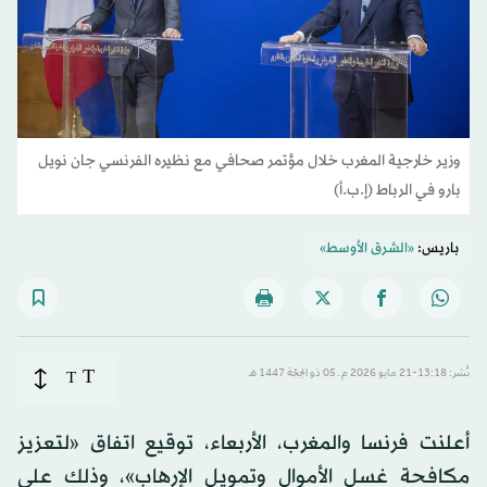
وزير خارجية المغرب خلال مؤتمر صحافي مع نظيره الفرنسي جان نويل
بارو في الرباط (إ.ب.أ)
باريس:
«الشرق الأوسط»
T
نُشر: 13:18-21 مايو 2026 م ـ 05 ذو الحِجّة 1447 هـ
T
أعلنت فرنسا والمغرب، الأربعاء، توقيع اتفاق «لتعزيز
مكافحة غسل الأموال وتمويل الإرهاب»، وذلك على