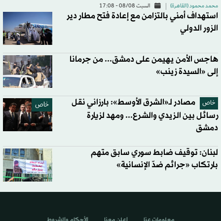
محمد محمود (القاهرة)
السبت 08/08 - 17:08
استهداف أمني بالتزامن مع إعادة فتح مطار دير
الزور الدولي
هاجس الأمن يهيمن على دمشق... من جرمانا
إلى «السيدة زينب»
مصادر لـ«الشرق الأوسط»: بارزاني نقل
خاص
خاص
رسائل بين الزيدي والشرع... ومهد لزيارة
دمشق
لبنان: توقيف ضابط سوري سابق متهم
بارتكاب «جرائم ضدّ الإنسانية»
معلومات عنا
اعلن معنا
الأحكام والشروط