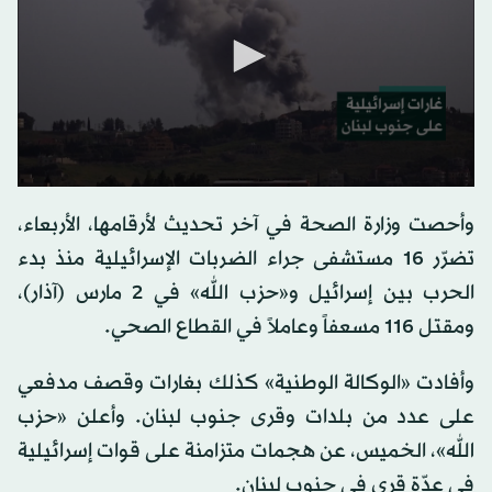
0
seconds
وأحصت وزارة الصحة في آخر تحديث لأرقامها، الأربعاء،
of
0
تضرّر 16 مستشفى جراء الضربات الإسرائيلية منذ بدء
seconds
الحرب بين إسرائيل و«حزب الله» في 2 مارس (آذار)،
ومقتل 116 مسعفاً وعاملاً في القطاع الصحي.
وأفادت «الوكالة الوطنية» كذلك بغارات وقصف مدفعي
على عدد من بلدات وقرى جنوب لبنان. وأعلن «حزب
الله»، الخميس، عن هجمات متزامنة على قوات إسرائيلية
في عدّة قرى في جنوب لبنان.