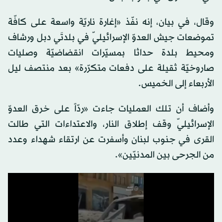
وقال، في بيان، إنه نفّذ «إغارة ناريّة واسعة على كافّة
تموضعات جيش العدوّ الإسرائيليّ في بلدتَي دبل ورشاف
ومحيط بلدة حداثا بمسيّرات انقضاضيّة وصليات
صاروخيّة ثقيلة على دفعات متكرّرة» بعد منتصف ليل
الأربعاء إلى الخميس.
وأضاف أن تلك العمليات جاءت «ردّاً على خرق العدوّ
الإسرائيليّ وقف إطلاق النار، والاعتداءات التي طالت
القرى في جنوب لبنان وأسفرت عن ارتقاء شهداء وعدد
من الجرحى بين المدنيّين».