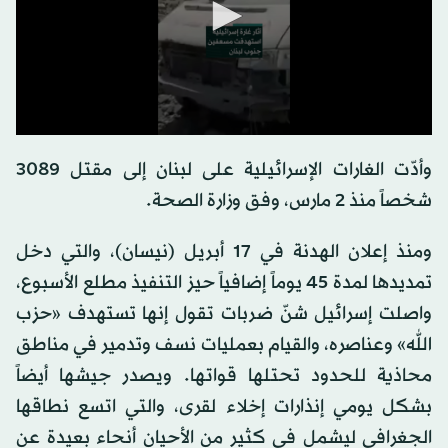
0
seconds
وأدّت الغارات الإسرائيلية على لبنان إلى مقتل 3089
of
0
شخصاً منذ 2 مارس، وفق وزارة الصحة.
seconds
ومنذ إعلان الهدنة في 17 أبريل (نيسان)، والتي دخل
تمديدها لمدة 45 يوماً إضافياً حيز التنفيذ مطلع الأسبوع،
واصلت إسرائيل شنّ ضربات تقول إنها تستهدف «حزب
الله» وعناصره، والقيام بعمليات نسف وتدمير في مناطق
محاذية للحدود تحتلها قواتها. ويصدر جيشها أيضاً
بشكل يومي إنذارات إخلاء لقرى، والتي اتسع نطاقها
الجغرافي ليشمل في كثير من الأحيان أنحاء بعيدة عن