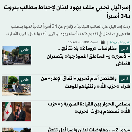
إسرائيل تحيي ملف يهود لبنان لإحباط مطالب بيروت
بـ34 أسيراً
ردت إسرائيل على المطالب اللبنانية بالإفراج عن 34 أسيراً لبنانياً لديها بمطلب
«تعجيزي»، تمثل في تقديم لائحة بأسماء يهود لبنانيين فقدوا خلال الحرب الأهلية.
نذير رضا (بيروت)
السبت 08/08 - 15:49
مفاوضات «روما 2» بلا نتائج...
خاص
خاص
«الأسرى» و«المناطق النموذجية» يتصدران
النقاش
واشنطن أمام تحرير «اتفاق الإطار» من
خاص
خاص
شراء «حزب الله» ونتنياهو للوقت
مساعي الحوار بين القيادة السورية و«حزب
الله» تصطدم بـ«إرث الحرب»
«روما 2»... مفاوضات لبنان وإسرائيل تتعثر