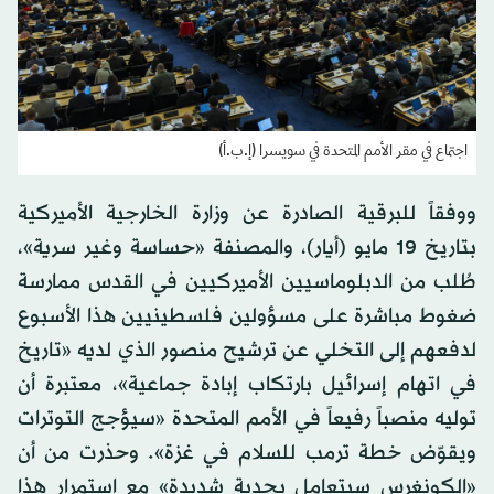
اجتماع في مقر الأمم المتحدة في سويسرا (إ.ب.أ)
ووفقاً للبرقية الصادرة عن وزارة الخارجية الأميركية
بتاريخ 19 مايو (أيار)، والمصنفة «حساسة وغير سرية»،
طُلب من الدبلوماسيين الأميركيين في القدس ممارسة
ضغوط مباشرة على مسؤولين فلسطينيين هذا الأسبوع
لدفعهم إلى التخلي عن ترشيح منصور الذي لديه «تاريخ
في اتهام إسرائيل بارتكاب إبادة جماعية»، معتبرة أن
توليه منصباً رفيعاً في الأمم المتحدة «سيؤجج التوترات
ويقوّض خطة ترمب للسلام في غزة». وحذرت من أن
«الكونغرس سيتعامل بجدية شديدة» مع استمرار هذا