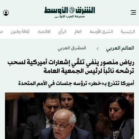
الرئيسية
الشرق الأوسط​
العالم
الرأي
الاقتصاد
ثقافة وفنون
صح
العالم العربي
المشرق العربي
رياض منصور ينفي تلقّي إشعارات أميركية لسحب
ترشحه نائباً لرئيس الجمعية العامة
أميركا تتذرع بـ«خطر» ترؤسه جلسات في الأمم المتحدة