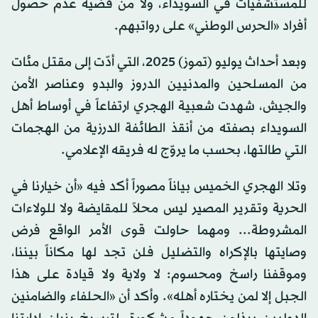
للمستشفيات في السويداء، ولا من قضية عدم حصول
أفراد «الحرس الوطني» على رواتبهم.
وبعد أحداث يوليو (تموز) 2025، التي أدّت إلى مقتل مئات
من المسلحين والمدنيين الدروز والبدو وعناصر الأمن
والجيش، شهدت شعبية الهجري ارتفاعاً في أوساط أهل
السويداء بصفته من أنقذ الطائفة الدرزية من الهجمات
التي طالتها، بحسب ما يروّج له فريقه الإعلامي.
وتلا الهجري الخميس بياناً مصوراً أكد فيه «أن خيارنا في
الحرية وتقرير المصير ليس محلاً للمقايضة ولا للولاءات
المشروطة... ومهما حاولت قوى الأمر الواقع فرض
وصايتها بالإكراه والتضليل فلن تجد لها مكاناً بيننا،
وموقفنا راسخ ومحسوم: لا ولاية ولا قيادة على هذا
الجبل إلا لمن يختاره أهله». وأكد أن «الحلفاء والضامنين