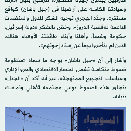
الدوليين يبذلون جهوداً مشكورة، لترسيخ بنيان إدارتنا
وسيادتنا الكاملة على أراضينا في (جبل باشان) كواقع
مستقر». وجدّد الهجري توجيه الشكر للدول والمنظمات
الداعمة لـ«قضية الدروز»، وخصّ بالشكر «دولة إسرائيل،
حكومة وشعباً، وأهلنا وأبناء طائفتنا الأوفياء هناك،
الذين لم يتأخروا يوماً عن إسناد إخوتهم».
وأشار إلى أن «جبل باشان» يواجه ما سماه «منظومة
ضغوط متكاملة تشمل الحصار الاقتصادي والغزو الإداري
وسياسات التجويع الممنهجة»، غير أنه أكد أن «الجبل»
يتجاوز هذه الضغوط بوعي مجتمعه الأهلي وتماسك
بنيانه.