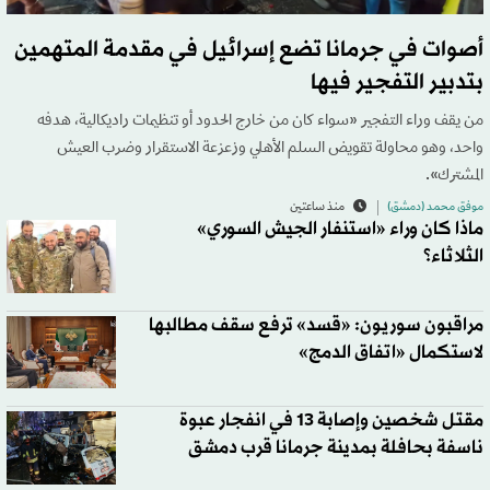
أصوات في جرمانا تضع إسرائيل في مقدمة المتهمين
بتدبير التفجير فيها
من يقف وراء التفجير «سواء كان من خارج الحدود أو تنظيمات راديكالية، هدفه
واحد، وهو محاولة تقويض السلم الأهلي وزعزعة الاستقرار وضرب العيش
المشترك».
موفق محمد (دمشق)
منذ ساعتين
ماذا كان وراء «استنفار الجيش السوري»
الثلاثاء؟
مراقبون سوريون: «قسد» ترفع سقف مطالبها
لاستكمال «اتفاق الدمج»
مقتل شخصين وإصابة 13 في انفجار عبوة
ناسفة بحافلة بمدينة جرمانا قرب دمشق