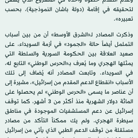
وعدم التقدم خطوة واحدة في المشروع الذي يسعى
لتحقيقه في إقامة (دولة باشان النموذجية)، بحسب
تعبيره».
وذكرت المصادر لـ«الشرق الأوسط» أن من بين أسباب
التململ أيضاً حالة «الجمود» في أزمة السويداء، على
صعيد العلاقة بين الحكومة السورية والسلطة التي
يمثلها الهجري وما يُعرف بـ«الحرس الوطني» التابع له،
في السويداء. وتابعت المصادر أنه يُضاف إلى تلك
الأسباب «انقطاع الدعم المقدم من إسرائيل»، مشيرة إلى
أن عناصر ما يسمى «الحرس الوطني» لم يحصلوا على
المائة دولار الشهرية منذ أكثر من 3 أشهر، كما توقف
إسرائيل عن دعم المستشفيات الموجودة في مناطق
سيطرة الهجري. ولم يك ممكناً التأكد من مصادر
مستقلة من توقف الدعم الطبي الذي يأتي من إسرائيل