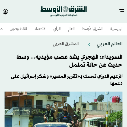
الرئيسية
الشرق الأوسط​
العالم
الرأي
الاقتصاد
ثقافة وفنون
صح
العالم العربي
المشرق العربي
السويداء: الهجري يشد عصب مؤيديه... وسط
حديث عن حالة تململ
الزعيم الدرزي تمسك بـ«تقرير المصير» وشكر إسرائيل على
دعمها