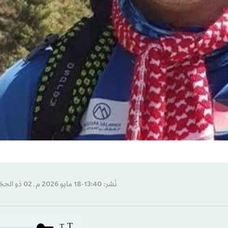
نُشر: 13:40-18 مايو 2026 م ـ 02 ذو الحِجّة 1447 هـ
T
T