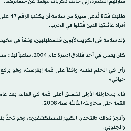
منازلهم المدمرة، إلى جانب ذكريات مؤلمة عن خسائرهم.
أفراد عائلتها الذين قُتلوا في الحرب.
وُلد سلامة في الكويت لأبوين فلسطينيين، ونشأ في مخيم لل
كان يعمل في أحد فنادق إدنبرة عام 2004، ساعياً لبناء مسيرة مهنية في مجال الضيافة، إلا أنّ حلماً مؤثراً غيّر مسار حياته.
رأى في الحلم نفسه واقفاً على قمة إيفرست، وهو يرفع ال
حياتي».
قام بمحاولته الأولى لتسلق أعلى قمة في العالم بعد عام
القمة حتى محاولته الثالثة سنة 2008.
وأنجز مُذاك «التحدي الكبير للمستكشفين»، وهو تحدٍّ ي
والجنوبي.