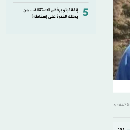
5
إنفانتينو يرفض الاستقالة… من
يملك القدرة على إسقاطه؟
20