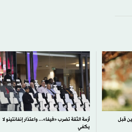
ين قبل
أزمة الثقة تضرب «فيفا»... واعتذار إنفانتينو لا
يكفي