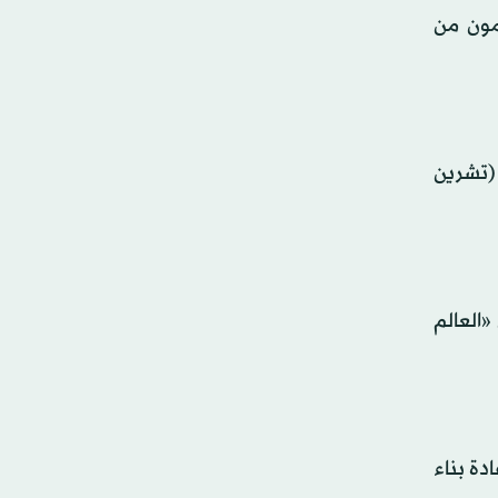
مون من
 (تشرين
«العالم
دة بناء