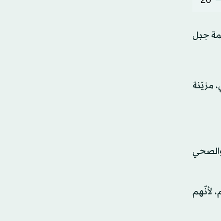
قمة جبل
 مزيّنة
ائي والصحي
 لأنّهم