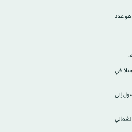
تاة تُدعى منيرة من سلامة أن يكتب الرقم 47 على الطائرة الورقية، وعندما سألها عن سبب ذلك أوضحت أنّ 47 هو عدد
بلاً في
صول إلى
لشمالي