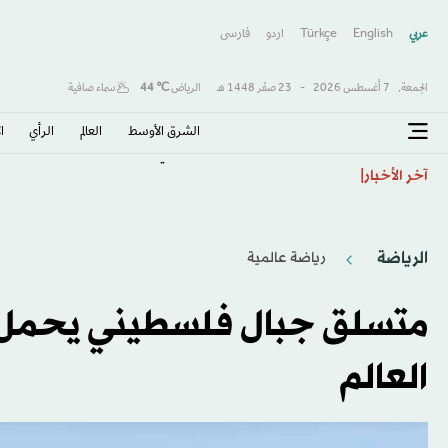
عربي
English
Türkçe
اردو
فارسى
الجمعة,
7 أغسطس 2026
-
23 صفَر 1448 هـ
الرياض
℃
44
سماء صافية
الشرق الأوسط​
العالم
الرأي
ا
الشرطة تمشط محيط مطار في شرق ألمانيا بعد العثور عل
آخر الأخبار
الرياضة
رياضة عالمية
متسلق جبال فلسطيني يحمل أح
العالم