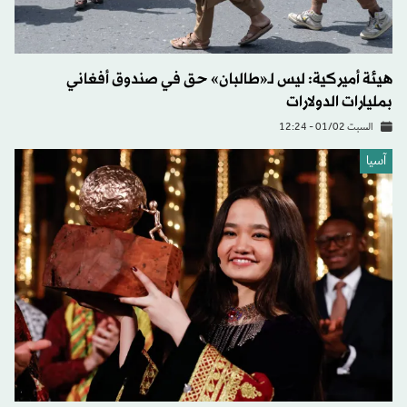
هيئة أميركية: ليس لـ«طالبان» حق في صندوق أفغاني
بمليارات الدولارات
السبت 01/02 - 12:24
آسيا