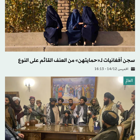
سجن أفغانيات لـ«حمايتهن» من العنف القائم على النوع
الخميس 14/12 - 16:13
العالم