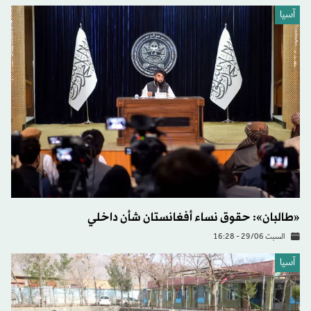
آسيا
«طالبان»: حقوق نساء أفغانستان شأن داخلي
السبت 29/06 - 16:28
آسيا