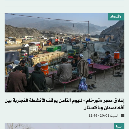
الاقتصاد
إغلاق معبر «تورخام» لليوم الثامن يوقف الأنشطة التجارية بين
أفغانستان وباكستان
السبت 20/01 - 12:46
آسيا