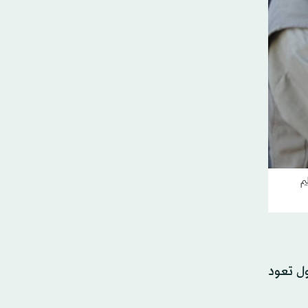
يم
ول تعود