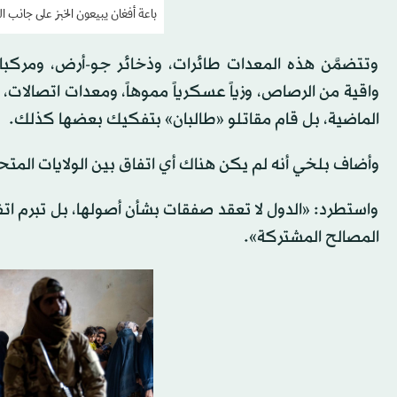
باعة أفغان يبيعون الخبز على جانب الطريق في كاب
وتتضمَّن هذه المعدات طائرات، وذخائر جو-أرض، ومركب
واقية من الرصاص، وزياً عسكرياً مموهاً، ومعدات اتصالات، 
الماضية، بل قام مقاتلو «طالبان» بتفكيك بعضها كذلك.
وأضاف بلخي أنه لم يكن هناك أي اتفاق بين الولايات المت
واستطرد: «الدول لا تعقد صفقات بشأن أصولها، بل تبرم ات
المصالح المشتركة».