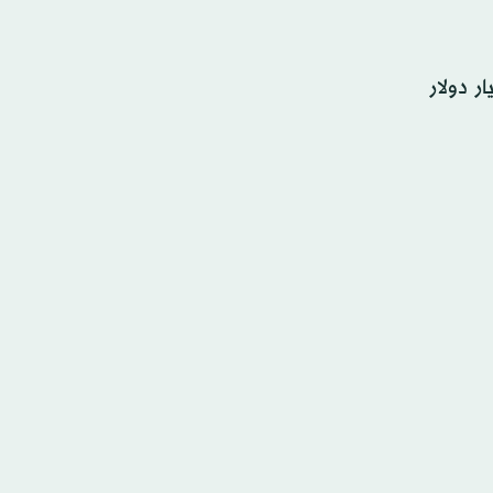
غون)، فقد سلَّمت القوات الأميركية معدات عسكرية تزيد قيمتها على 7.2 مليار دولار