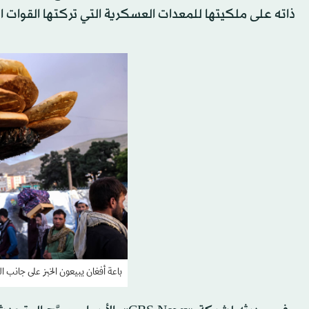
ذاته على ملكيتها للمعدات العسكرية التي تركتها القوات ال
باعة أفغان يبيعون الخبز على جانب الطريق في كاب