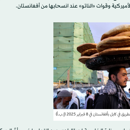
أميركية وقوات «الناتو» عند انسحابها من أفغانستان.
ل بأفغانستان في 8 فبراير 2025 (إ.ب.أ)