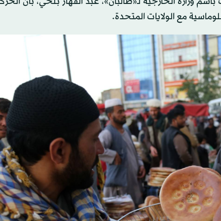
بعاء، صرَّح المتحدث باسم وزارة الخارجية لـ«طالبان»، عبد القهار بلخي، بأنَّ ال
وماسية مع الولايات المتحدة.