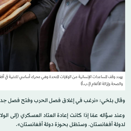
يهدد وقف المساعدات الإنسانية من الولايات المتحدة وهي محرك أساسي للتنمية في أفغانس
والصحة وإزالة الألغام (إ.ب.أ)
وقال بلخي: «نرغب في إغلاق فصل الحرب وفتح فصل جدي
وعند سؤاله عمّا إذا كانت إعادة العتاد العسكري (إلى الولا
لدولة أفغانستان. وستظل بحوزة دولة أفغانستان».