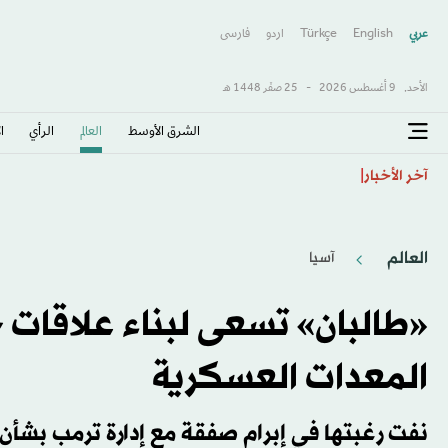
عربي
English
Türkçe
اردو
فارسى
الأحد,
9 أغسطس 2026
-
25 صفَر 1448 هـ
الشرق الأوسط​
العالم
الرأي
ا
كندا تسابق الزمن لإبرام اتفاق مع أميركا قبل دخول «رسوم
آخر الأخبار
العالم
آسيا
«طالبان» تسعى لبناء علاقات 
المعدات العسكرية
نفت رغبتها في إبرام صفقة مع إدارة ترمب بشأ