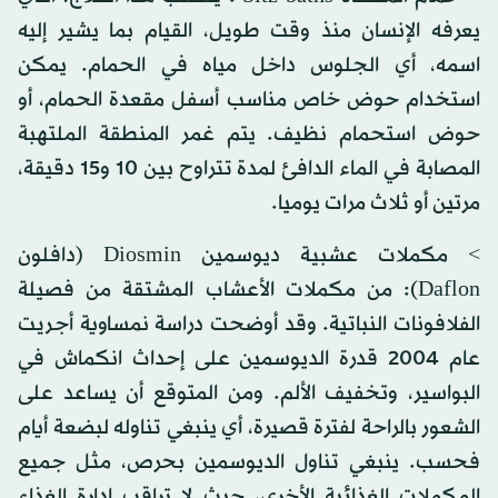
يعرفه الإنسان منذ وقت طويل، القيام بما يشير إليه
اسمه، أي الجلوس داخل مياه في الحمام. يمكن
استخدام حوض خاص مناسب أسفل مقعدة الحمام، أو
حوض استحمام نظيف. يتم غمر المنطقة الملتهبة
المصابة في الماء الدافئ لمدة تتراوح بين 10 و15 دقيقة،
مرتين أو ثلاث مرات يوميا.
> مكملات عشبية ديوسمين Diosmin (دافلون
Daflon): من مكملات الأعشاب المشتقة من فصيلة
الفلافونات النباتية. وقد أوضحت دراسة نمساوية أجريت
عام 2004 قدرة الديوسمين على إحداث انكماش في
البواسير، وتخفيف الألم. ومن المتوقع أن يساعد على
الشعور بالراحة لفترة قصيرة، أي ينبغي تناوله لبضعة أيام
فحسب. ينبغي تناول الديوسمين بحرص، مثل جميع
المكملات الغذائية الأخرى، حيث لا تراقب إدارة الغذاء