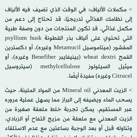
> مكملات الألياف: في الوقت الذي تضيف فيه الألياف
إلى نظامك الغذائي تدريجيًا، قد تحتاج إلى دعم من
مكمل غذائي. قد تكون المنتجات من دون وصفة طبية
التي تحتوي على ألياف بذر القطونة psyllium husk
المقشور (ميتاموسيل Metamucil وغيره)، أو دكسترين
القمح wheat dextri (بينيفايبر Benefiber وغيره)، أو
ميثيل السيلولوز methylcellulose (سيتروسيل
Citrucel وغيره) مفيدة أيضًا.
> الزيت المعدني Mineral oil من المواد الملينة، حيث
يسحب الماء ويضيفه إلى البراز مما يسهل عملية مروره
عبر المستقيم. يمكن تجربة خلط ملعقة صغيرة من
الزيت المعدني مع ملعقة من مزيج التفاح أو الزبادي،
وتناوله قبل أو بعد الوجبة بساعتين مع عدم الاستلقاء