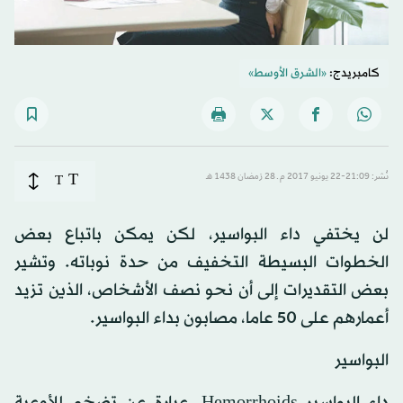
كامبريدج:
«الشرق الأوسط»
T
نُشر: 21:09-22 يونيو 2017 م ـ 28 رَمضان 1438 هـ
T
لن يختفي داء البواسير، لكن يمكن باتباع بعض
الخطوات البسيطة التخفيف من حدة نوباته. وتشير
بعض التقديرات إلى أن نحو نصف الأشخاص، الذين تزيد
أعمارهم على 50 عاما، مصابون بداء البواسير.
البواسير