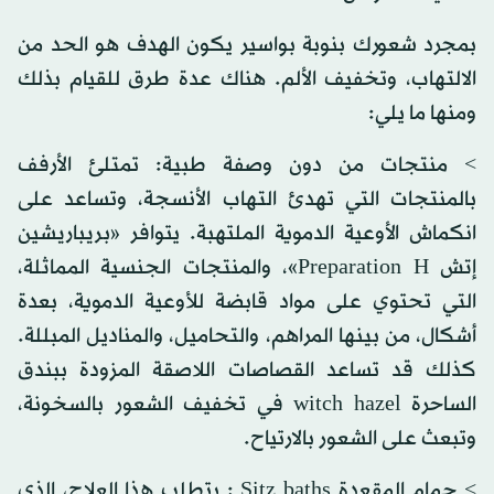
بمجرد شعورك بنوبة بواسير يكون الهدف هو الحد من
الالتهاب، وتخفيف الألم. هناك عدة طرق للقيام بذلك
ومنها ما يلي:
> منتجات من دون وصفة طبية: تمتلئ الأرفف
بالمنتجات التي تهدئ التهاب الأنسجة، وتساعد على
انكماش الأوعية الدموية الملتهبة. يتوافر «بريباريشين
إتش Preparation H»، والمنتجات الجنسية المماثلة،
التي تحتوي على مواد قابضة للأوعية الدموية، بعدة
أشكال، من بينها المراهم، والتحاميل، والمناديل المبللة.
كذلك قد تساعد القصاصات اللاصقة المزودة ببندق
الساحرة witch hazel في تخفيف الشعور بالسخونة،
وتبعث على الشعور بالارتياح.
> حمام المقعدة Sitz baths : يتطلب هذا العلاج، الذي