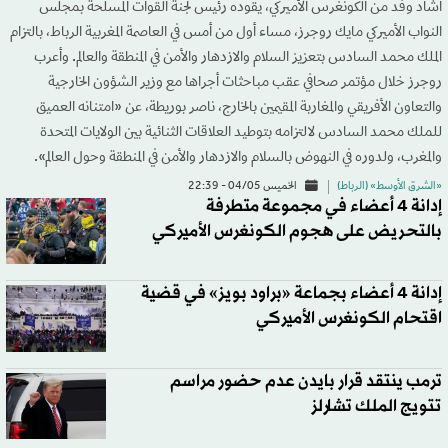
أشاد وفد من الكونغرس الأميركي، يقوده رئيس لجنة القوات المسلحة بمجلس
النواب الأميركي مايك روجرز، مساء أول من أمس في العاصمة المغربية الرباط، بالتزام
الملك محمد السادس بتعزيز السلام والازدهار والأمن في المنطقة والعالم. وأعرب
روجرز خلال مؤتمر صحافي عقب مباحثات أجراها مع وزير الشؤون الخارجية
والتعاون الأفريقي والمغاربة المقيمين بالخارج، ناصر بوريطة، عن «امتنانه العميق
للملك محمد السادس لالتزامه بتوطيد العلاقات الثنائية بين الولايات المتحدة
والمغرب، ولدوره في النهوض بالسلام والازدهار والأمن في المنطقة وحول العالم».
«الشرق الأوسط» (الرباط)
الخميس 04/05 - 22:39
إدانة 4 أعضاء في مجموعة متطرفة
بالتحريض على هجوم الكونغرس الأميركي
إدانة 4 أعضاء بجماعة «براود بويز» في قضية
اقتحام الكونغرس الأميركي
ترمب ينتقد قرار بايدن عدم حضور مراسم
تتويج الملك تشارلز