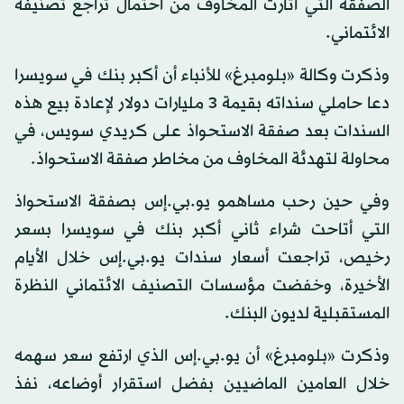
الصفقة التي أثارت المخاوف من احتمال تراجع تصنيفه
الائتماني.
وذكرت وكالة «بلومبرغ» للأنباء أن أكبر بنك في سويسرا
دعا حاملي سنداته بقيمة 3 مليارات دولار لإعادة بيع هذه
السندات بعد صفقة الاستحواذ على كريدي سويس، في
محاولة لتهدئة المخاوف من مخاطر صفقة الاستحواذ.
وفي حين رحب مساهمو يو.بي.إس بصفقة الاستحواذ
التي أتاحت شراء ثاني أكبر بنك في سويسرا بسعر
رخيص، تراجعت أسعار سندات يو.بي.إس خلال الأيام
الأخيرة، وخفضت مؤسسات التصنيف الائتماني النظرة
المستقبلية لديون البنك.
وذكرت «بلومبرغ» أن يو.بي.إس الذي ارتفع سعر سهمه
خلال العامين الماضيين بفضل استقرار أوضاعه، نفذ