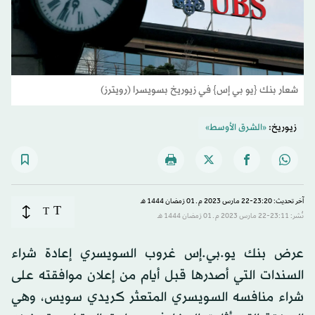
شعار بنك {يو بي إس} في زيوريخ بسويسرا (رويترز)
زيوريخ:
«الشرق الأوسط»
آخر تحديث: 23:20-22 مارس 2023 م ـ 01 رَمضان 1444 هـ
T
T
نُشر: 23:11-22 مارس 2023 م ـ 01 رَمضان 1444 هـ
عرض بنك يو.بي.إس غروب السويسري إعادة شراء
السندات التي أصدرها قبل أيام من إعلان موافقته على
شراء منافسه السويسري المتعثر كريدي سويس، وهي