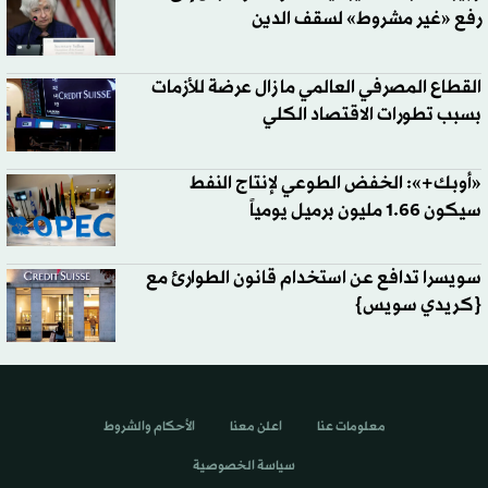
رفع «غير مشروط» لسقف الدين
القطاع المصرفي العالمي ما زال عرضة للأزمات
بسبب تطورات الاقتصاد الكلي
«أوبك+»: الخفض الطوعي لإنتاج النفط
سيكون 1.66 مليون برميل يومياً
سويسرا تدافع عن استخدام قانون الطوارئ مع
{كريدي سويس}
معلومات عنا
اعلن معنا
الأحكام والشروط
سياسة الخصوصية