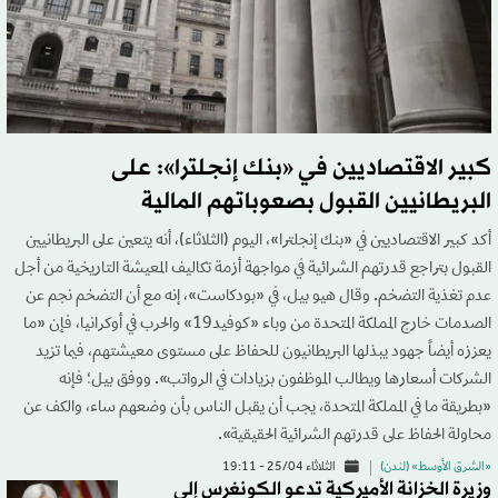
كبير الاقتصاديين في «بنك إنجلترا»: على
البريطانيين القبول بصعوباتهم المالية
أكد كبير الاقتصاديين في «بنك إنجلترا»، اليوم (الثلاثاء)، أنه يتعين على البريطانيين
القبول بتراجع قدرتهم الشرائية في مواجهة أزمة تكاليف المعيشة التاريخية من أجل
عدم تغذية التضخم. وقال هيو بيل، في «بودكاست»، إنه مع أن التضخم نجم عن
الصدمات خارج المملكة المتحدة من وباء «كوفيد19» والحرب في أوكرانيا، فإن «ما
يعززه أيضاً جهود يبذلها البريطانيون للحفاظ على مستوى معيشتهم، فيما تزيد
الشركات أسعارها ويطالب الموظفون بزيادات في الرواتب». ووفق بيل؛ فإنه
«بطريقة ما في المملكة المتحدة، يجب أن يقبل الناس بأن وضعهم ساء، والكف عن
محاولة الحفاظ على قدرتهم الشرائية الحقيقية».
«الشرق الأوسط» (لندن)
الثلاثاء 25/04 - 19:11
وزيرة الخزانة الأميركية تدعو الكونغرس إلى