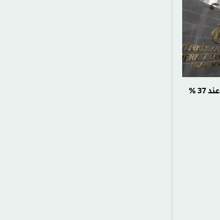
«المركزي» التركي يثبت الفائدة عند 37 %
لمنطقة
المالي