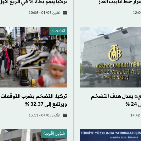
رار خط أنابيب الغاز
تركيا ينمو بـ2.5 % في الربع الأول
الاثنين 01/06 - 10:06
الاقتصاد
زي» يعدل هدف التضخم
تركيا: التضخم يضرب التوقعات 
 %
ويرتفع إلى 32.37 %
الاثنين 04/05 - 13:11
شؤون إقليمية