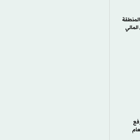
رفع
عام
لعملات
ق