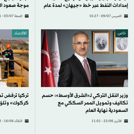
إمدادات النفط عبر خط «جيهان» لمدة عام
موجة صعود ا
الخميس 09/07 - 16:27
الجمعة 03/07 - 12:41
خاص
الاقتصاد
وزير النقل التركي لـ«الشرق الأوسط»: حسم
تركيا ترفض تمد
تكاليف وتمويل الممر السككي مع
كركوك» وتلوّح
السعودية نهاية العام
الاثنين 22/06 - 11:01
الثلاثاء 16/06 - 12:53