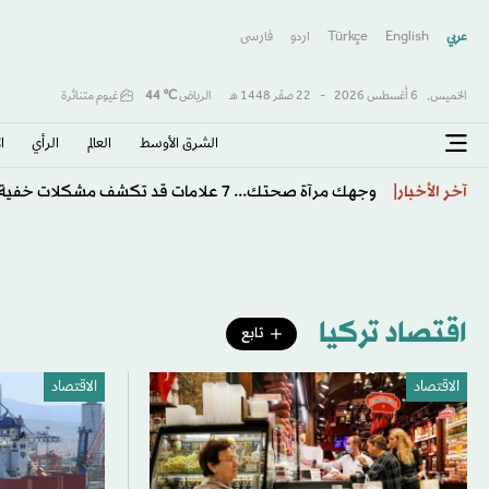
عربي
English
Türkçe
اردو
فارسى
الخميس,
6 أغسطس 2026
-
22 صفَر 1448 هـ
الرياض
℃
44
غيوم متناثرة
الشرق الأوسط​
العالم
الرأي
ا
دعم «فيفا» لإنفانتينو يهدد بإشعال حرب مفتوحة في كرة ال
آخر الأخبار
اقتصاد تركيا
تابع
الاقتصاد
الاقتصاد