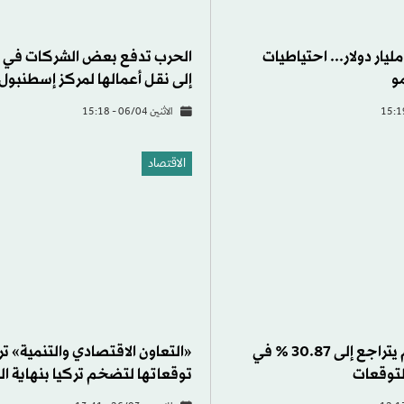
الاقتصاد
«التعاون الاقتصادي والتنمية» ت
توقعاتها لتضخم تركيا بنهاية ال
تركيا: التضخم يتراجع إلى 30.87 % في
لتوقعات
الخميس 26/03 - 13:41
الاقتصاد
«المركزي التركي» يعود لشراء ا
الأجنبية مع انحسار ضغوط السو