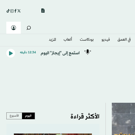
في العمق
فيديو
بودكاست
ألعاب
المزيد
استمع إلى "إيجاز" اليوم
12:34 دقيقه
الأكثر قراءة
اليوم
الأسبوع