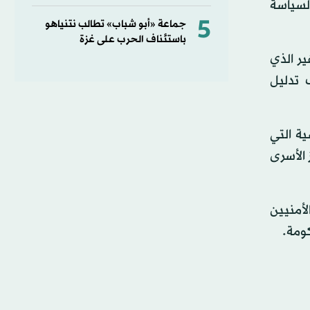
لسياسة
5
جماعة «أبو شباب» تطالب نتنياهو
باستئناف الحرب على غزة
ر الذي
 تدليل
ة التي
 الأسرى
أمنيين
ومة.