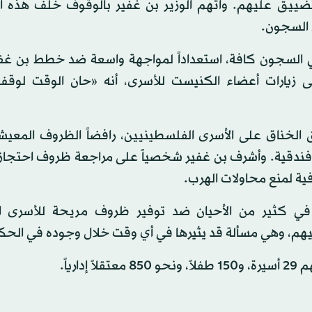
ييق عليهم. واتهم الوزير بن غفير بالوقوف خلف هذه ا
ل السجون.
 في السجون كافة، استعداداً لمواجهة واسعة ضد خطط بن غفي
 زيارات أعضاء الكنيست للأسرى، أنه «حان الوقت لوقف
لخناق على الأسرى الفلسطينيين، رافضاً الظروف المعيشي
مة فندقية. وأشرف بن غفير شخصياً على مراجعة ظروف احتجاز
ية لمنع محاولات الهرب.
في كثير من الأحيان ضد توفير ظروف مريحة للأسرى ال
يهم، وهي مسألة قد يثيرها في أي وقت خلال وجوده في الحك