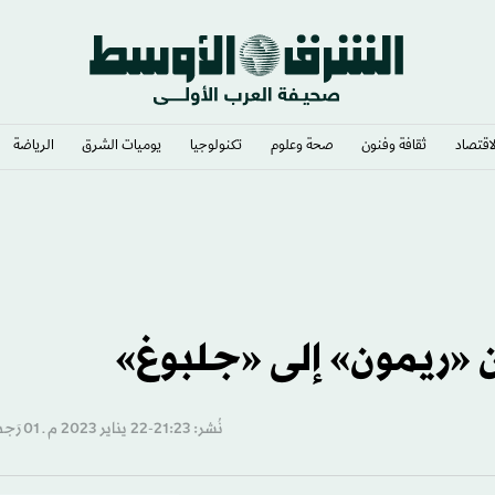
لاقتصاد
ثقافة وفنون
صحة وعلوم
تكنولوجيا
يوميات الشرق​
الرياضة
التركية بانتقال محمد صلاح
 «ريمون» إلى «جلبوغ»
نُشر: 21:23-22 يناير 2023 م ـ 01 رَجب 1444 هـ