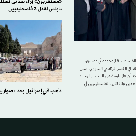
«مستعربون» بزي نسائي تسللوا
نابلس لقتل 3 فلسطينيين
ئل الفلسطينية الموجودة في دمشق،
 عقد في القصر الرئاسي السوري أمس
أكد أن «المقاومة هي السبيل الوحيد
جاهدين والمقاتلين الفلسطينيين في
تأهب في إسرائيل بعد «صواريخ