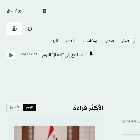
في العمق
فيديو
بودكاست
ألعاب
المزيد
استمع إلى "إيجاز" اليوم
12:34 دقيقه
الأكثر قراءة
اليوم
الأسبوع