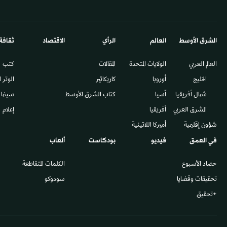
الشرق الأوسط​
العالم
الرأي
الاقتصاد
ثقافة
العالم العربي
الولايات المتحدة
المقالات
كتب
الخليج
أوروبا
كاريكاتير
الوتر 
شمال أفريقيا
آسيا
كتاب الشرق الأوسط
سينما
المشرق العربي
أفريقيا
إعلام
شؤون إقليمية
أميركا اللاتينية
في العمق
فيديو
بودكاست
ألعاب
حصاد الأسبوع
الكلمات المتقاطعة
تحقيقات وقضايا
سودوكو
+تحقيق