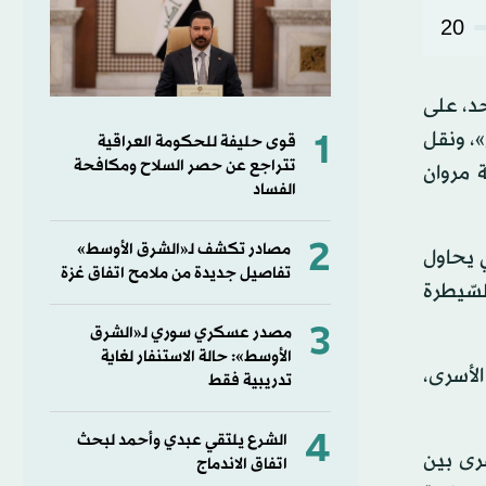
20
لبوع»، يوم الأحد، على
1
سجن «جلبوع»، ونقل
قوى حليفة للحكومة العراقية
تتراجع عن حصر السلاح ومكافحة
 مروان
الفساد
2
مصادر تكشف لـ«الشرق الأوسط»
 يحاول
تفاصيل جديدة من ملامح اتفاق غزة
سّيطرة
3
مصدر عسكري سوري لـ«الشرق
الأوسط»: حالة الاستنفار لغاية
لأسرى،
تدريبية فقط
4
الشرع يلتقي عبدي وأحمد لبحث
رى بين
اتفاق الاندماج