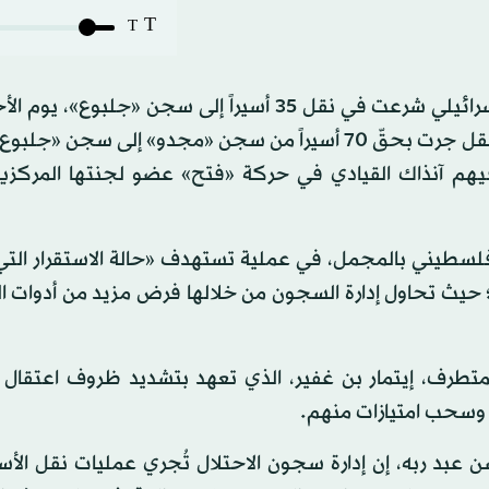
T
T
قال «نادي الأسير الفلسطيني» إن إدارة سجن «ريمون» الإسرائيلي شرعت في نقل 35 أسيراً إلى سجن «ج
أن يتم نقل 25 آخرين، الاثنين، وذلك بعد أسبوع من عملية نقل جرت بحقّ 70 أسيراً من سجن «مجدو» إلى 
يهم آنذاك القيادي في حركة «فتح» عضو لجنتها المركزية
 فلسطيني بالمجمل، في عملية تستهدف «حالة الاستقرار التي
حيث تحاول إدارة السجون من خلالها فرض مزيد من أدوات ال
لمتطرف، إيتمار بن غفير، الذي تعهد بتشديد ظروف اعتقال ا
 وسحب امتيازات منهم.
عبد ربه، إن إدارة سجون الاحتلال تُجري عمليات نقل الأس