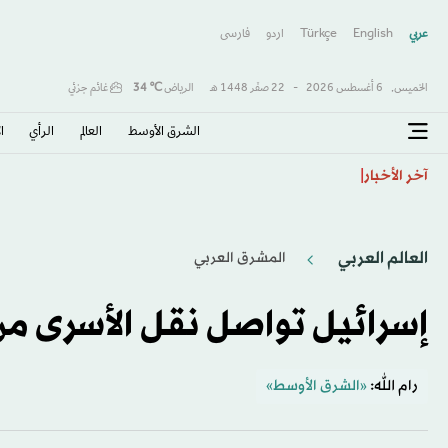
عربي
English
Türkçe
اردو
فارسى
الخميس,
6 أغسطس 2026
-
22 صفَر 1448 هـ
الرياض
℃
34
غائم جزئي
الشرق الأوسط​
العالم
الرأي
ا
«صفقة القرن» و«الملك المصري»… هكذا احتفت الصحافة 
آخر الأخبار
العالم العربي
المشرق العربي
إسرائيل تواصل نقل الأسرى من
رام الله:
«الشرق الأوسط»