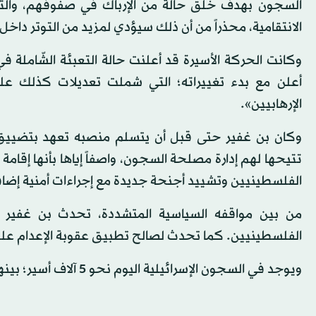
السجون بهدف خلق حالة من الإرباك في صفوفهم، والتض
الانتقامية، محذراً من أن ذلك سيؤدي لمزيد من التوتر داخ
وكانت الحركة الأسيرة قد أعلنت حالة التعبئة الشّاملة
أعلن مع بدء تغييراته؛ التي شملت تعديلات كذلك على
الإرهابيين».
وكان بن غفير حتى قبل أن يتسلم منصبه تعهد بتضييق ا
تتيحها لهم إدارة مصلحة السجون، واصفاً إياها بأنها إقا
الفلسطينيين وتشييد أجنحة جديدة مع إجراءات أمنية إضاف
من بين مواقفه السياسية المتشددة، تحدث بن غفير 
الفلسطينيين. كما تحدث لصالح تطبيق عقوبة الإعدام عل
ويوجد في السجون الإسرائيلية اليوم نحو 5 آلاف أسير؛ بينهم 29 أسيرة، و150 طفلاً، ونحو 850 معتقلاً إدارياً.