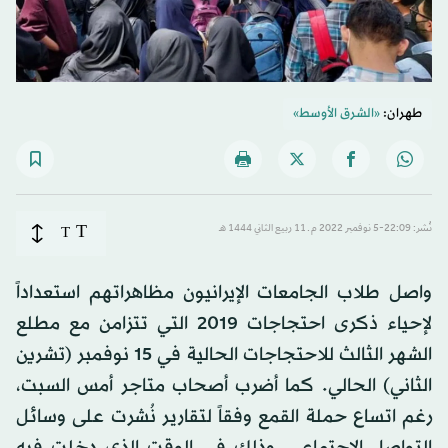
طهران:
«الشرق الأوسط»
T
نُشر: 22:09-5 نوفمبر 2022 م ـ 11 ربيع الثاني 1444 هـ
T
واصل طلاب الجامعات الإيرانيون مظاهراتهم استعداداً
لإحياء ذكرى احتجاجات 2019 التي تتزامن مع مطلع
الشهر الثالث للاحتجاجات الحالية في 15 نوفمبر (تشرين
الثاني) الحالي. كما أضرب أصحاب متاجر أمس السبت،
رغم اتساع حملة القمع وفقاً لتقارير نُشرت على وسائل