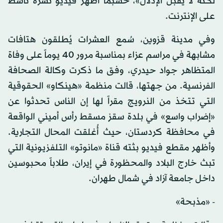
لكنه لا يقبل الإذلال»، حسبما أظهر فيديو نشره ناشط
على الإنترنت.
وفي مدينة قزوين، سُمع العشرات يُطلقون هتافات
مشابهة في مراسم عزاء بمناسبة مرور 40 يوماً على وفاة
المتظاهر جواد حيدري، وفق ما ذكرت وكالة الصحافة
الفرنسية. من جهتها، قالت منظمة «هينكاو» الحقوقية
التي تتخذ من النرويج مقراً لها إن الناس تحدثوا عن
«إضراب واسع» في بلدة سقز مسقط رأس أميني الواقعة
في محافظة كردستان، حيث أُغلقت المحال التجارية.
وأظهر مقطع فيديو بثته قناة «مانوتو» التلفزيونية التي
تبث خارج البلاد والمحظورة في إيران، طلاباً محبوسين
داخل جامعة آزاد في شمال طهران.
- «مذبحة»