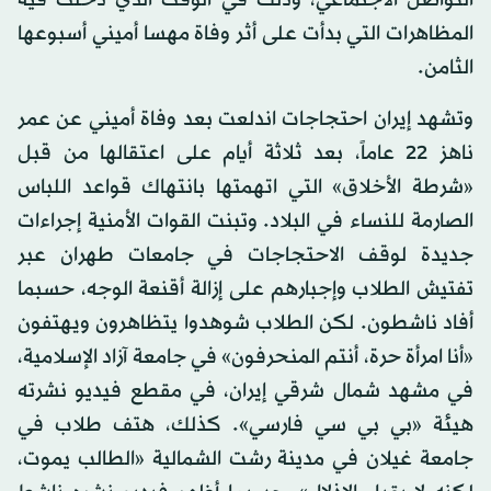
التواصل الاجتماعي، وذلك في الوقت الذي دخلت فيه
المظاهرات التي بدأت على أثر وفاة مهسا أميني أسبوعها
الثامن.
وتشهد إيران احتجاجات اندلعت بعد وفاة أميني عن عمر
ناهز 22 عاماً، بعد ثلاثة أيام على اعتقالها من قبل
«شرطة الأخلاق» التي اتهمتها بانتهاك قواعد اللباس
الصارمة للنساء في البلاد. وتبنت القوات الأمنية إجراءات
جديدة لوقف الاحتجاجات في جامعات طهران عبر
تفتيش الطلاب وإجبارهم على إزالة أقنعة الوجه، حسبما
أفاد ناشطون. لكن الطلاب شوهدوا يتظاهرون ويهتفون
«أنا امرأة حرة، أنتم المنحرفون» في جامعة آزاد الإسلامية،
في مشهد شمال شرقي إيران، في مقطع فيديو نشرته
هيئة «بي بي سي فارسي». كذلك، هتف طلاب في
جامعة غيلان في مدينة رشت الشمالية «الطالب يموت،