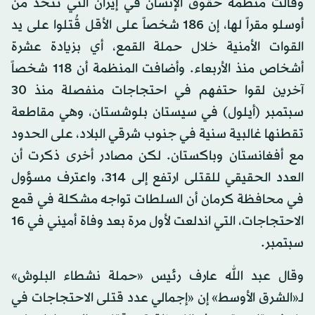
وقالت منظمة حقوق الإنسان في إيران التي تتخذ من
أوسلو مقراً لها، إن 186 شخصاً على الأقل قُتلوا على يد
القوات الأمنية خلال حملة القمع، أي بزيادة عشرة
أشخاص منذ الأربعاء. وأضافت المنظمة أن 118 شخصاً
آخرين لقوا حتفهم في احتجاجات منفصلة منذ 30
سبتمبر (أيلول) في سيستان بلوشستان، وهي مقاطعة
تقطنها غالبية سنية في جنوب شرقي البلاد، على الحدود
مع أفغانستان وباكستان. لكن مصادر أخرى ذكرت أن
العدد الحقيقي للقتلى ارتفع إلى 314، واعترف مسؤول
في محافظة كرمان أن السلطات تواجه مشكلة في قمع
الاحتجاجات، التي اندلعت لأول مرة بعد وفاة أميني في 16
سبتمبر.
وقال عبد الله عارف رئيس «حملة نشطاء البلوش»
لـ«الشرق الأوسط» إن «إجمالي عدد قتلى الاحتجاجات في