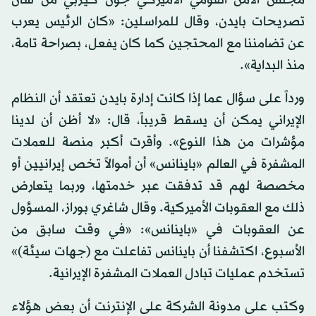
مجلس الأمن القومي الأميركي جون كيربي من شأن
تصريحات بايدن، وقال للمراسلين: «كان الرئيس يعرب
عن تضامننا مع المحتجين كما كان يفعل، بصراحة تامة،
منذ البداية».
ورداً على سؤال عما إذا كانت إدارة بايدن تعتقد أن النظام
الإيراني يمكن أن يسقط قريباً، قال: «لا أظن أن لدينا
مؤشرات من هذا النوع». وأقرت أكبر منصة للعملات
المشفرة في العالم «باينانس» أن أموالاً تخص إيرانيين أو
مخصصة لهم قد تدفقت عبر خدمتها، وربما يتعارض
ذلك مع العقوبات الأميركية. وقال شاغري بوراز، المسؤول
عن العقوبات في «باينانس»: «في وقت سابق من
الأسبوع، اكتشفنا أن باينانس تفاعلت مع (جهات سيئة)»
تستخدم عمليات تبادل العملات المشفرة الإيرانية.
وكتب على مدونة الشركة على الإنترنت أن بعض هؤلاء