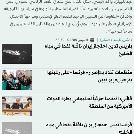
عبداللهيان. وأكد رئيسي، خلال اللقاء الذي عقد في القصر الرئاسي السوري أمس
(الخميس)، أن بلاده «تعتبر دائماً القضية الفلسطينية أولوية في سياستها الخارجية».
وأكد أن «المقاومة هي السبيل الوحيد لتقدم العالم الإسلامي ومواجهة الاحتلال
الإسرائيلي»، وأن «المبادرة، اليوم، في أيدي المجاهدين والمقاتلين الفلسطينيين في
ساحة المواجهة».
«الشرق الأوسط» (دمشق)
الخميس 04/05 - 22:59
باريس تدين احتجاز إيران ناقلة نفط في مياه
الخليج
منظمات تندد بـ«إصرار» فرنسا «على رغبتها
بترحيل» إيرانيين
قاآني: انتقمنا جزئياً لسليماني بطرد القوات
الأميركية من المنطقة
فرنسا تدين احتجاز إيران ناقلة نفط في مياه
الخليج