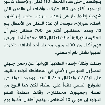
بلوشستان حتى هذه اللحظة 110 قتلى، والإحصاءات غير
الرسمية أكثر من 150 قتيلاً». وأضاف أن «المدن التي
شهدت إطلاق نار هي زاهدان، سراوان، خاش، إيرانشهر،
راسك، سوران»، موضحاً أن عدد القتلى من الأطفال بلغ
12، وعدد المعتقلين أكثر من 700 معتقل رغم أن
الحكومة الإيرانية أعلنت اعتقال 650 محتجاً. أما الجرحى
فهم أكثر من 200، منهم من بتر أحد أطرافه، وآخرون
أصيبوا بشلل تام أو نصفي.
ونقلت وكالة «إسنا» الطلابية الإيرانية عن رحمن جليلي
المسؤول السياسي والأمني في المحافظة قوله: «القيود
على الإنترنت واعتقال قادة الشغب ووجود الدولة في
الشوارع، تقضي دائماً على الفتنة، لكن هذا النوع من
الفتنة وجمهورها مختلفان». وقالت منظمة العفو
الدولية إن حوالي 10 أشخاص، بينهم أطفال، قُتلوا يوم