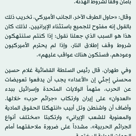
بأمان وفقاً لشروط الهدنة.
وقال: «حاول الطرف الآخر، الجانب الأميركي، تخريب ذلك
بالقول إنه مفتوح للجميع باستثناء الإيرانيين. لذلك كان
هذا هو السبب الذي جعلنا ​نقول: إذا كنتم ستنتهكون
شروط ​وقف إطلاق النار، وإذا لم يحترم الأميركيون
وعودهم، فستكون هناك عواقب عليهم».
وفي طهران، قال رئيس السلطة القضائية غلام حسين
محسني إجئي إن «الأعداء» يجب أن يدفعوا تعويضات
عن الحرب، متهماً الولايات المتحدة وإسرائيل ببدء
«العدوان» على إيران وارتكاب «جرائم حرب» خلالها.
وأضاف أن واشنطن وتل أبيب «انتهكتا الحقوق المادية
والمعنوية للشعب الإيراني» وارتكبتا «مختلف أنواع
الجرائم الحربية»، مشدداً على ضرورة ملاحقتهما أمام