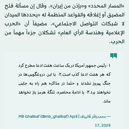
«المسار المحدد» و«بإذن من إيران». وقال إن مسألة فتح
المضيق أو إغلاقه والقواعد المنظمة له «يحددها الميدان
لا شبكات التواصل الاجتماعي»، مضيفاً أن «الحرب
الإعلامية وهندسة الرأي العام» تشكلان جزءاً مهماً من
الحرب.
۱- رئیس جمهور آمریکا در یک ساعت هفت ادعا مطرح کرد
که هر هفت ادعا کذب است.۲- با این دروغگویی‌ها در
جنگ پیروز نشدند و حتما در مذاکره هم راه به جایی
نخواهند برد.۳- با ادامهٔ محاصره، تنگهٔ هرمز باز نخواهد
ماند.
— محمدباقر قالیباف | MB Ghalibaf (@mb_ghalibaf)
April
17, 2026