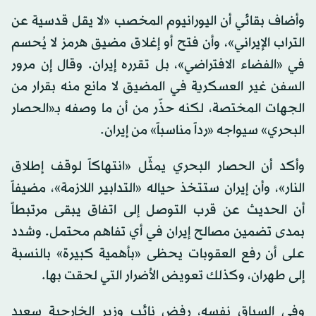
وأضاف بقائي أن اليورانيوم المخصب «لا يقل قدسية عن
التراب الإيراني»، وأن فتح أو إغلاق مضيق هرمز لا يُحسم
في «الفضاء الافتراضي»، بل تقرره إيران. وقال إن مرور
السفن غير العسكرية في المضيق لا مانع منه بقرار من
الجهات المختصة، لكنه حذّر من أن ما وصفه بـ«الحصار
البحري» سيواجه «رداً مناسباً» من إيران.
وأكد أن الحصار البحري يمثّل «انتهاكاً لوقف إطلاق
النار»، وأن إيران ستتخذ حياله «التدابير اللازمة»، مضيفاً
أن الحديث عن قرب التوصل إلى اتفاق يبقى مرتبطاً
بمدى تضمين مصالح إيران في أي تفاهم محتمل. وشدد
على أن رفع العقوبات يحظى «بأهمية كبيرة» بالنسبة
إلى طهران، وكذلك تعويض الأضرار التي لحقت بها.
وفي السياق نفسه، رفض نائب وزير الخارجية سعيد