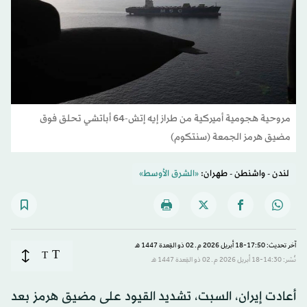
مروحية هجومية أميركية من طراز إيه إتش-64 أباتشي تحلق فوق
مضيق هرمز الجمعة (سنتكوم)
لندن - واشنطن - طهران:
«الشرق الأوسط»
آخر تحديث: 17:50-18 أبريل 2026 م ـ 02 ذو القِعدة 1447 هـ
T
T
نُشر: 14:30-18 أبريل 2026 م ـ 02 ذو القِعدة 1447 هـ
أعادت إيران، السبت، تشديد القيود على مضيق هرمز بعد