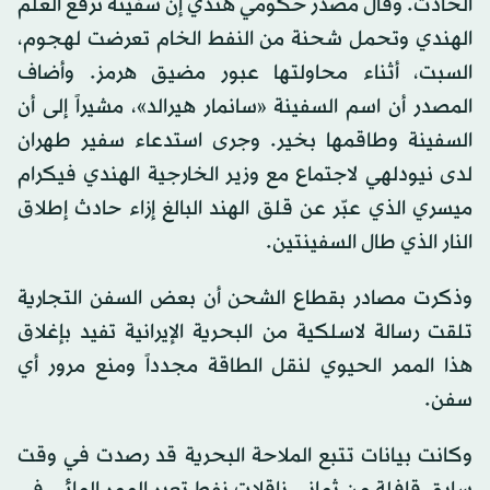
الحادث. وقال مصدر حكومي هندي إن سفينة ترفع العلم
​الهندي وتحمل شحنة من النفط الخام تعرضت لهجوم،
السبت، أثناء محاولتها عبور مضيق هرمز. وأضاف
المصدر أن اسم السفينة «سانمار هيرالد»، مشيراً إلى أن
السفينة ‌وطاقمها بخير. وجرى استدعاء ⁠سفير طهران
لدى نيودلهي لاجتماع مع وزير الخارجية الهندي فيكرام
⁠ميسري الذي ‌عبّر عن ‌قلق ​الهند ‌البالغ إزاء ‌حادث إطلاق
النار الذي طال السفينتين.
وذكرت مصادر بقطاع الشحن ​أن بعض السفن التجارية
تلقت رسالة لاسلكية من البحرية الإيرانية تفيد بإغلاق
هذا الممر الحيوي لنقل الطاقة مجدداً ومنع مرور أي
سفن.
وكانت بيانات تتبع الملاحة البحرية قد رصدت في وقت