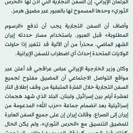
البرلمان الإيراني، إن السفن التجارية التي أذن لها «الحرس
الثوري» وحدها المسموح لها بالعبور عبر مضيق هرمز.
وأضاف أن السفن التجارية يجب أن تدفع «الرسوم
المطلوبة» قبل العبور، باستخدام مسار حددته إيران
الشهر الماضي، محذراً من أن الآلية قد تتغير إذا حاولت
الولايات المتحدة إحداث أي اضطراب للسفن الإيرانية.
وكان وزير الخارجية الإيراني عباس عراقجي قد أعلن عبر
مواقع التواصل الاجتماعي أن المضيق مفتوح لجميع
السفن التجارية خلال الفترة المتبقية من وقف إطلاق النار
لعشرة أيام بين إسرائيل ولبنان، البلد الذي شهد هجمات
إسرائيلية بعد انضمام جماعة «حزب الله» المدعومة من
إيران إلى الصراع. وقالت إيران إن على جميع السفن العابرة
للمضيق التنسيق ‌مع «الحرس الثوري»، ولم يكن الحال