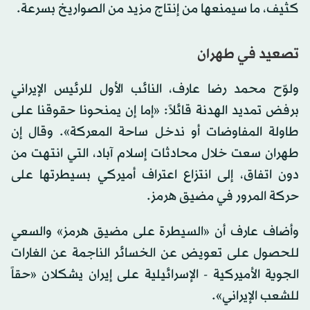
كثيف، ما سيمنعها من إنتاج مزيد من الصواريخ بسرعة.
تصعيد في طهران
ولوّح محمد رضا عارف، النائب الأول للرئيس الإيراني
برفض تمديد الهدنة قائلاً: «إما إن يمنحونا حقوقنا على
طاولة المفاوضات أو ندخل ساحة المعركة». وقال إن
طهران سعت خلال محادثات إسلام آباد، التي انتهت من
دون اتفاق، إلى انتزاع اعتراف أميركي بسيطرتها على
حركة المرور في مضيق هرمز.
وأضاف عارف أن «السيطرة على مضيق هرمز» والسعي
للحصول على تعويض عن الخسائر الناجمة عن الغارات
الجوية الأميركية - الإسرائيلية على إيران يشكلان «حقاً
للشعب الإيراني».