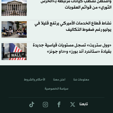
واشنطن تشطب كيانات مرتبطة بـ«الحرس
الثوري» من قوائم العقوبات
نشاط قطاع الخدمات الأميركي يرتفع قليلاً في
يوليو رغم ضغوط التكاليف
«وول ستريت» تسجل مستويات قياسية جديدة
بقيادة «ستاندرد آند بورز» و«داو جونز»
معلومات عنا
اعلن معنا
الأحكام والشروط
سياسة الخصوصية
تابعنا