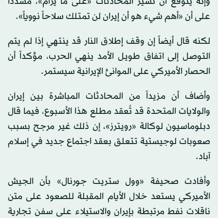
وإنه يتوقع أن تسير المحادثات «على ما يرام»، مشدداً
على أن «أهم شيء هو أن إيران لن تمتلك سلاحاً نووياً».
لكنه قال أيضاً إن وقف إطلاق النار قد ينتهي إذا لم يتم
التوصل إلى اتفاق طويل الأمد ينهي الحرب، مؤكداً أن
الحصار الأميركي على الموانئ الإيرانية سيستمر.
وأضاف أن مزيداً من المحادثات المباشرة بين إيران
والولايات المتحدة قد تُعقد مطلع هذا الأسبوع، فيما قال
دبلوماسيون لوكالة «رويترز»، إن ذلك غير مرجح بسبب
صعوبات لوجيستية تتعلق بعقد اجتماع جديد في إسلام
آباد.
وأفادت صحيفة «وول ستريت جورنال» بأن الجيش
الأميركي يستعد خلال الأيام المقبلة للصعود على متن
ناقلات نفط مرتبطة بإيران والاستيلاء على سفن تجارية